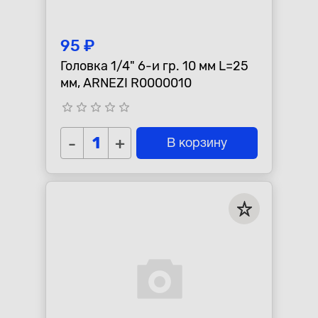
95 ₽
Головка 1/4" 6-и гр. 10 мм L=25
мм, ARNEZI R0000010
star_border
star_border
star_border
star_border
star_border
-
+
В корзину