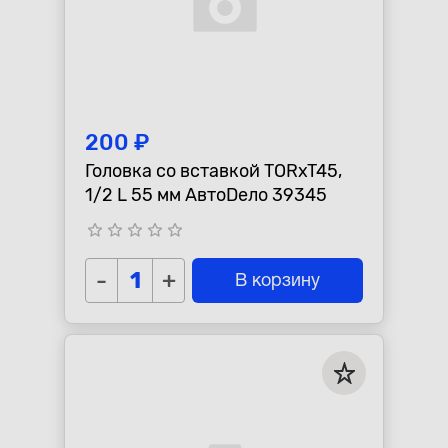
200 ₽
Головка со вставкой TORxT45,
1/2 L 55 мм АвтоDело 39345
star_border
star_border
star_border
star_border
star_border
-
+
В корзину