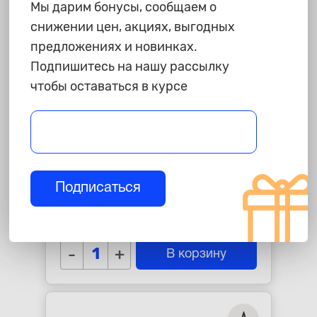
Мы дарим бонусы, сообщаем о
снижении цен, акциях, выгодных
предложениях и новинках.
Подпишитесь на нашу рассылку
чтобы оставаться в курсе
390 ₽
Головка торцевая ударная
Подписаться
глубокая 6-гранная AVS, 1/2"
(17мм), тонкостенная
star_border
star_border
star_border
star_border
star_border
-
+
В корзину