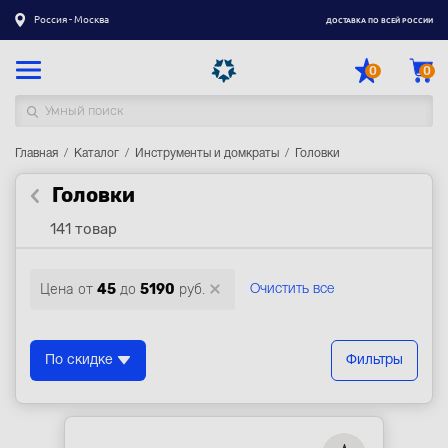
Россия - Москва
ДОСТАВКА ПО ВСЕЙ РОССИИ
0
0
Главная
Каталог товаров
Каталог
Инструменты и домкраты
Головки
Головки
Регистрация
|
Вход
141 товар
Доставка
Оплата
Цена от
45
до
5190
руб.
Очистить все
Гарантия
Контакты
По скидке
Фильтры
Акции
Оптовым и корпоративным клиентам