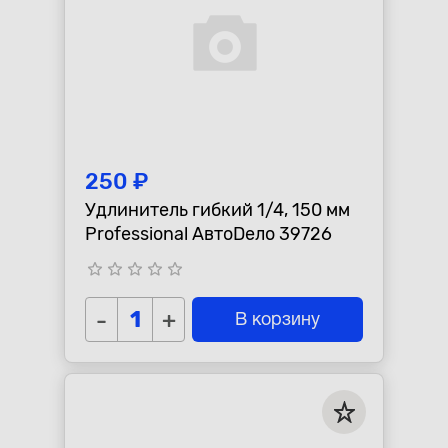
250 ₽
Удлинитель гибкий 1/4, 150 мм
Professional АвтоDело 39726
star_border
star_border
star_border
star_border
star_border
-
+
В корзину