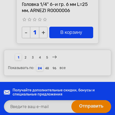
Головка 1/4" 6-и гр. 6 мм L=25
мм, ARNEZI R0000006
star_border
star_border
star_border
star_border
star_border
-
+
В корзину
1
2
3
4
5
Показывать по:
все
24
48
96
Получайте дополнительные скидки, бонусы и
специальные предложения