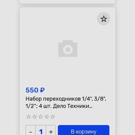
550 ₽
Набор переходников 1/4", 3/8",
1/2"; 4 шт. Дело Техники
629594
star_border
star_border
star_border
star_border
star_border
-
+
В корзину