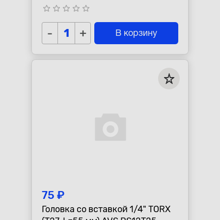
star_border
star_border
star_border
star_border
star_border
-
+
В корзину
75 ₽
Головка со вставкой 1/4" TORX