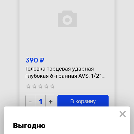
390 ₽
Головка торцевая ударная
глубокая 6-гранная AVS, 1/2"
(19мм), тонкостенная
star_border
star_border
star_border
star_border
star_border
-
+
В корзину
Выгодно