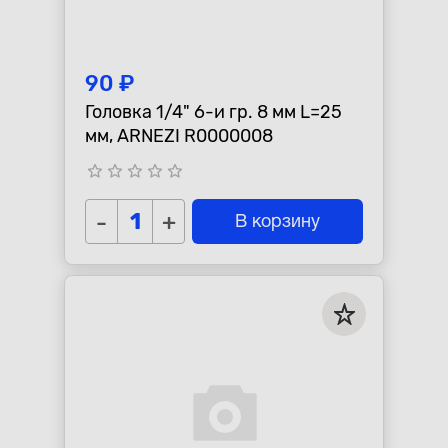
90 ₽
Головка 1/4" 6-и гр. 8 мм L=25
мм, ARNEZI R0000008
star_border
star_border
star_border
star_border
star_border
-
+
В корзину