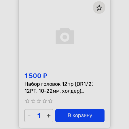
1 500 ₽
Набор головок 12пр (DR1/2',
12РТ, 10-22мм, холдер)
"АвтоDело"
star_border
star_border
star_border
star_border
star_border
-
+
В корзину