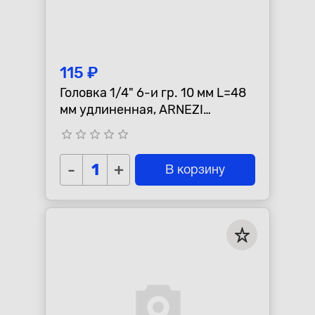
115 ₽
Головка 1/4" 6-и гр. 10 мм L=48
мм удлиненная, ARNEZI
R0000110
star_border
star_border
star_border
star_border
star_border
-
+
В корзину