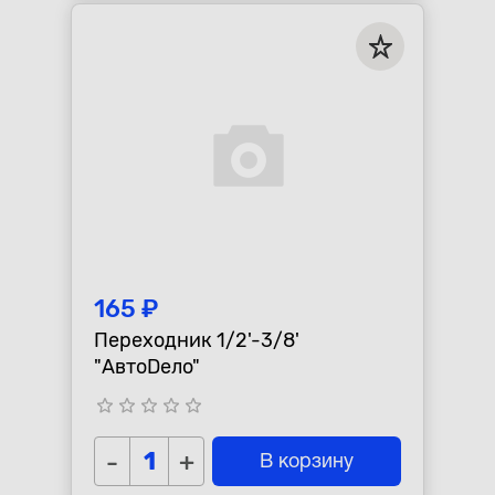
165 ₽
Переходник 1/2'-3/8'
"АвтоDело"
star_border
star_border
star_border
star_border
star_border
-
+
В корзину