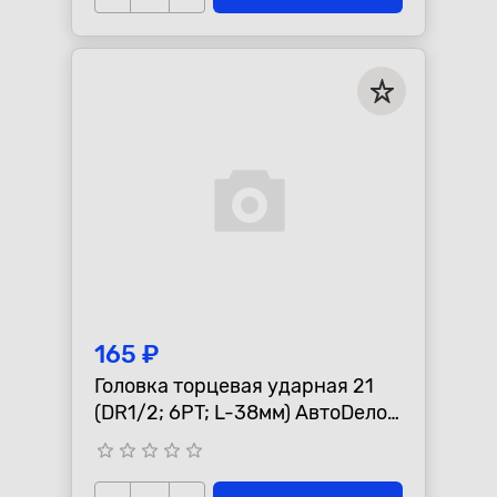
165 ₽
Головка торцевая ударная 21
(DR1/2; 6PT; L-38мм) АвтоDело
40206 АвтоDело 40206
star_border
star_border
star_border
star_border
star_border