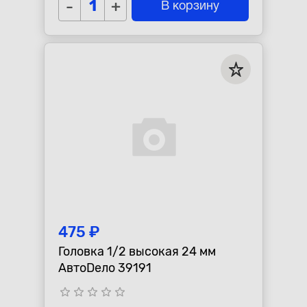
-
+
В корзину
475 ₽
Головка 1/2 высокая 24 мм
АвтоDело 39191
star_border
star_border
star_border
star_border
star_border