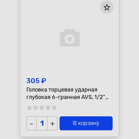
305 ₽
Головка торцевая ударная
глубокая 6-гранная AVS, 1/2"
(17мм) тонкостенная
star_border
star_border
star_border
star_border
star_border
-
+
В корзину