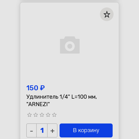
150 ₽
Удлинитель 1/4" L=100 мм,
"ARNEZI"
star_border
star_border
star_border
star_border
star_border
-
+
В корзину