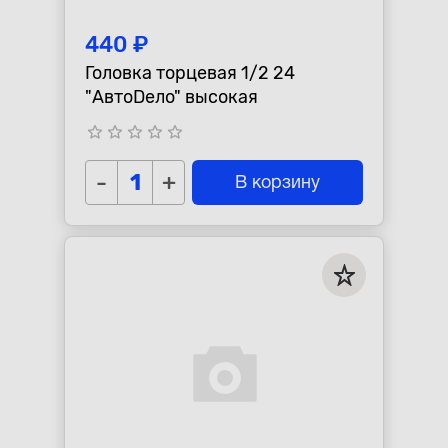
440 ₽
Головка торцевая 1/2 24
"АвтоDело" высокая
star_border
star_border
star_border
star_border
star_border
-
+
В корзину