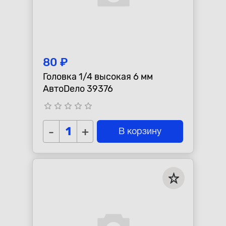
80 ₽
Головка 1/4 высокая 6 мм
АвтоDело 39376
star_border
star_border
star_border
star_border
star_border
-
+
В корзину