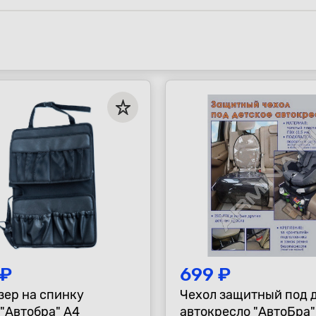
 ₽
699 ₽
зер на спинку
Чехол защитный под 
"Автобра" А4
автокресло "АвтоБра"