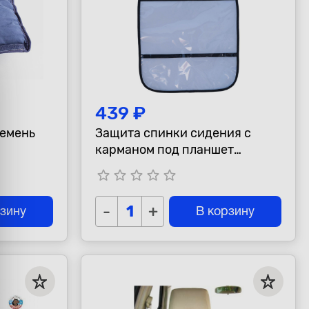
439 ₽
ремень
Защита спинки сидения с
карманом под планшет
"АвтоБра"
star_border
star_border
star_border
star_border
star_border
-
+
рзину
В корзину