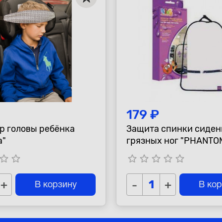
179 ₽
р головы ребёнка
Защита спинки сиден
а"
грязных ног "PHANTO
tar_border
star_border
star_border
star_border
star_border
star_border
star_border
+
-
+
В корзину
В ко