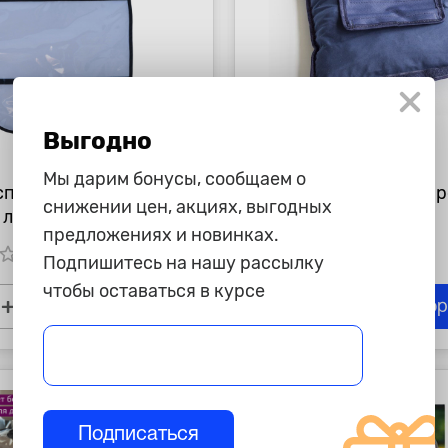
Выгодно
535 ₽
Мы дарим бонусы, сообщаем о
спинки сидения для
Подушка детская на 
снижении цен, акциях, выгодных
с литыми
"АвтоБра"
предложениях и новинках.
вниками "АвтоБра"
tar_border
star_border
star_border
star_border
star_border
star_border
star_border
Подпишитесь на нашу рассылку
чтобы оставаться в курсе
+
-
+
В корзину
В ко
Подписаться