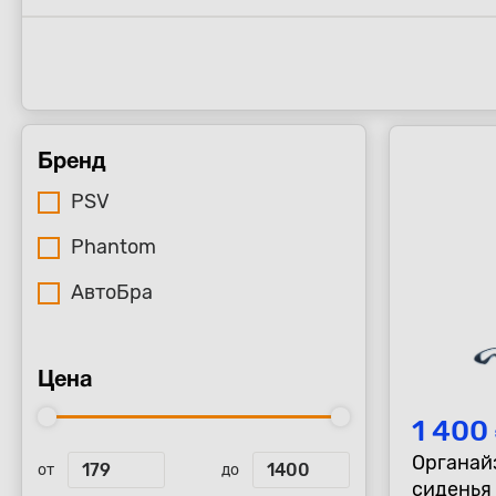
Бренд
PSV
Phantom
АвтоБра
Цена
1 400
Органай
от
до
сиденья 