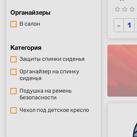
star_border
star_border
star_border
s
Органайзеры
В салон
-
Категория
Защиты спинки сиденья
Органайзер на спинку
сиденья
Подушка на ремень
безопасности
Чехол под детское кресло