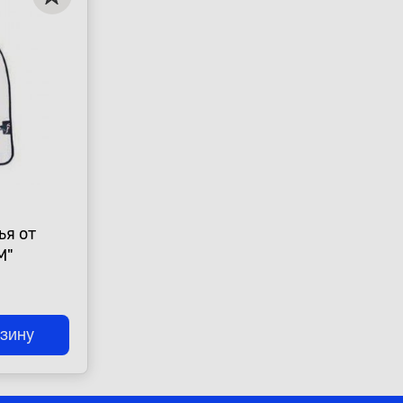
ья от
M"
рзину