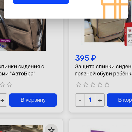
395 ₽
спинки сидения с
Защита спинки сиден
ами "АвтоБра"
грязной обуви ребёнк
3"
tar_border
star_border
star_border
star_border
star_border
star_border
star_border
+
-
+
В корзину
В ко