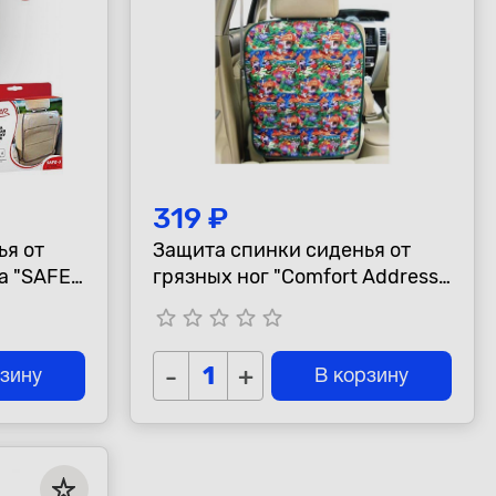
319 ₽
ья от
Защита спинки сиденья от
а "SAFE-
грязных ног "Comfort Address",
цветная
star_border
star_border
star_border
star_border
star_border
-
+
рзину
В корзину