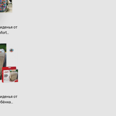
иденья от
fort
я
иденья от
ебёнка