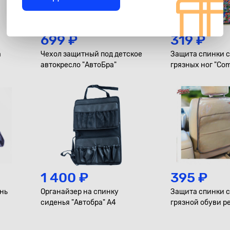
699 ₽
319 ₽
а
Чехол защитный под детское
Защита спинки с
автокресло "АвтоБра"
грязных ног "Com
Address", цветна
1 400 ₽
395 ₽
нь
Органайзер на спинку
Защита спинки с
сиденья "Автобра" А4
грязной обуви р
"SAFE-3"