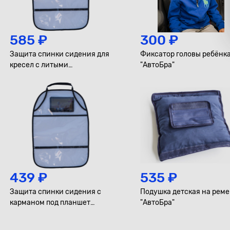
585 ₽
300 ₽
Защита спинки сидения для
Фиксатор головы ребёнк
кресел с литыми
"АвтоБра"
подголовниками "АвтоБра"
439 ₽
535 ₽
Защита спинки сидения с
Подушка детская на реме
карманом под планшет
"АвтоБра"
"АвтоБра"