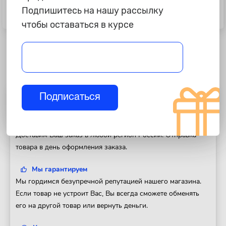
1 099 ₽
1 115 ₽
Подпишитесь на нашу рассылку
Оплетка PSV "Drive Corner",
Оплетка PSV "Vest Plus", черная,
черная, M, скош.низ
M
чтобы оставаться в курсе
Подписаться
Полезная информация
Доставка
Доставим Ваш заказ в любой регион России. Отправка
товара в день оформления заказа.
Мы гарантируем
Мы гордимся безупречной репутацией нашего магазина.
Если товар не устроит Вас, Вы всегда сможете обменять
его на другой товар или вернуть деньги.