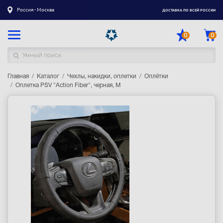
Россия - Москва
ДОСТАВКА ПО ВСЕЙ РОССИИ
0
0
Главная
Каталог товаров
Каталог
Чехлы, накидки, оплетки
Оплётки
Оплетка PSV "Action Fiber", черная, M
Регистрация
|
Вход
Доставка
Оплата
Гарантия
Контакты
Акции
Оптовым и корпоративным клиентам