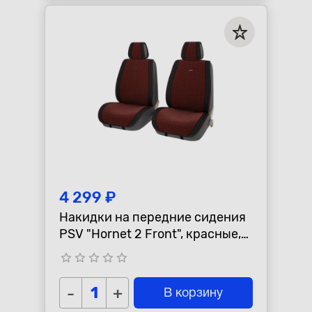
4 299 ₽
Накидки на передние сидения
PSV "Hornet 2 Front", красные,
2шт, комплект
star_border
star_border
star_border
star_border
star_border
-
+
В корзину