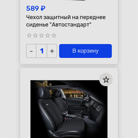
589 ₽
Чехол защитный на переднее
сиденье "Автостандарт"
star_border
star_border
star_border
star_border
star_border
-
+
В корзину