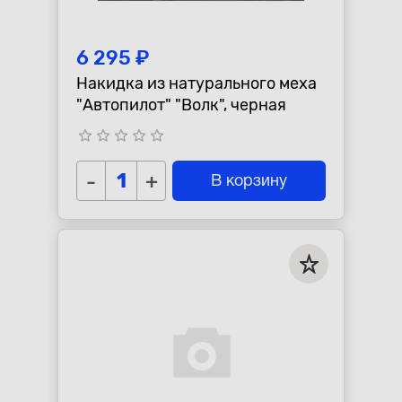
6 295 ₽
Накидка из натурального меха
"Автопилот" "Волк", черная
star_border
star_border
star_border
star_border
star_border
-
+
В корзину