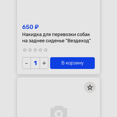
650 ₽
Накидка для перевозки собак
на заднее сиденье "Вездеход"
star_border
star_border
star_border
star_border
star_border
-
+
В корзину