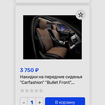
3 750 ₽
Накидки на передние сиденья
"Carfashion" "Bullet Front",
коричневые
star_border
star_border
star_border
star_border
star_border
-
+
В корзину