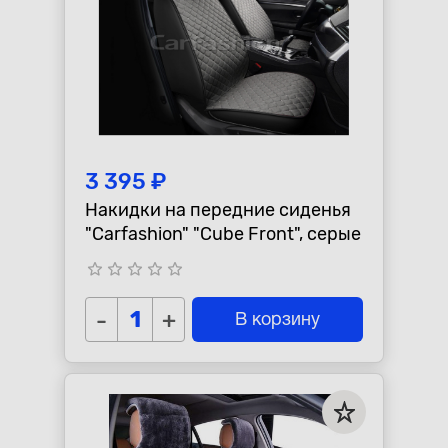
3 395 ₽
Накидки на передние сиденья
"Carfashion" "Cube Front", серые
star_border
star_border
star_border
star_border
star_border
-
+
В корзину