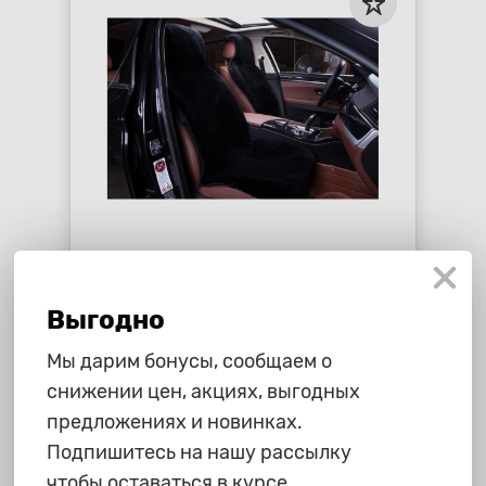
5 600 ₽
Накидка из натурального меха
Выгодно
"Автопилот", черная
star_border
star_border
star_border
star_border
star_border
Мы дарим бонусы, сообщаем о
снижении цен, акциях, выгодных
-
+
В корзину
предложениях и новинках.
Подпишитесь на нашу рассылку
чтобы оставаться в курсе