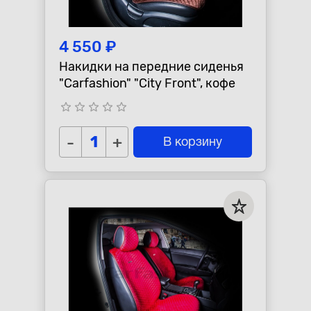
4 550 ₽
Накидки на передние сиденья
"Carfashion" "City Front", кофе
star_border
star_border
star_border
star_border
star_border
-
+
В корзину