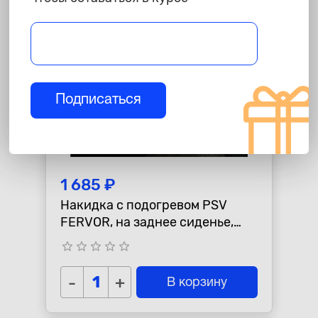
Подписаться
1 685 ₽
Накидка с подогревом PSV
FERVOR, на заднее сиденье,
черная
star_border
star_border
star_border
star_border
star_border
-
+
В корзину