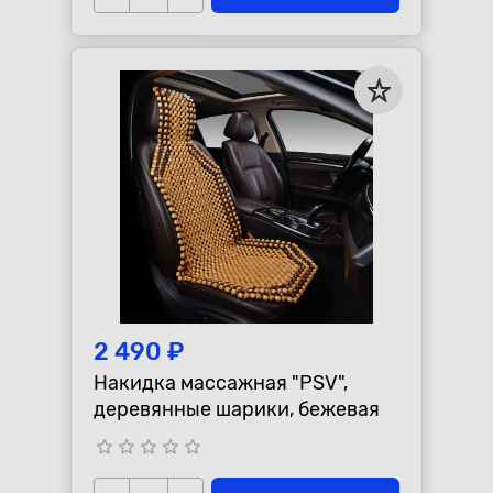
2 490 ₽
Накидка массажная "PSV",
деревянные шарики, бежевая
star_border
star_border
star_border
star_border
star_border