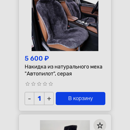
5 600 ₽
Накидка из натурального меха
"Автопилот", серая
star_border
star_border
star_border
star_border
star_border
-
+
В корзину