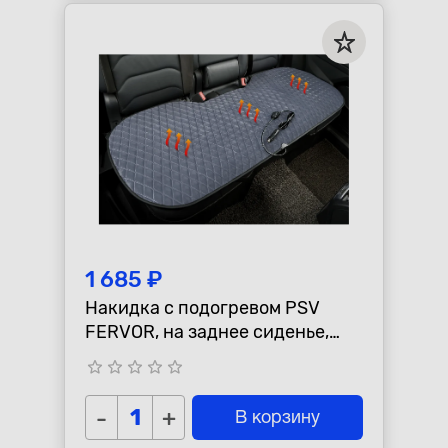
1 685 ₽
Накидка с подогревом PSV
FERVOR, на заднее сиденье,
серая
star_border
star_border
star_border
star_border
star_border
-
+
В корзину