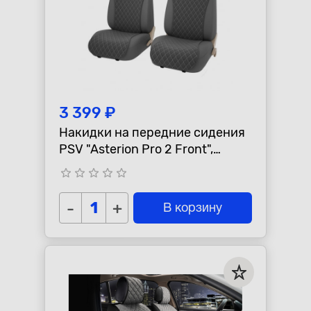
3 399 ₽
Накидки на передние сидения
PSV "Asterion Pro 2 Front",
т.серые, 2шт, комплект
star_border
star_border
star_border
star_border
star_border
-
+
В корзину