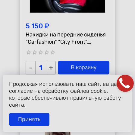
5 150 ₽
Накидки на передние сиденья
"Carfashion" "City Front",
бордовые
star_border
star_border
star_border
star_border
star_border
-
+
В корзину
Продолжая использовать наш сайт, вы даете
согласие на обработку файлов cookie,
которые обеспечивают правильную работу
сайта.