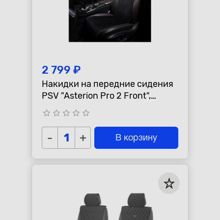
2 799 ₽
Накидки на передние сидения
PSV "Asterion Pro 2 Front",
черные, 2шт, комплект
star_border
star_border
star_border
star_border
star_border
-
+
В корзину