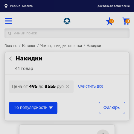
Россия - Москва
ДОСТАВКА ПО ВСЕЙ РОССИИ
0
0
Главная
Каталог товаров
Каталог
Чехлы, накидки, оплетки
Накидки
Накидки
Регистрация
|
Вход
41 товар
Доставка
Оплата
Цена от
495
до
8555
руб.
Очистить все
Гарантия
Контакты
По популярности
Фильтры
Акции
Оптовым и корпоративным клиентам