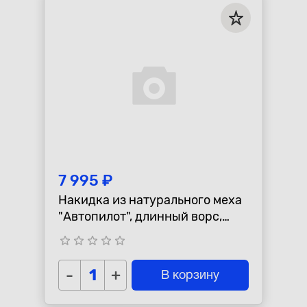
7 995 ₽
Накидка из натурального меха
"Автопилот", длинный ворс,
черная
star_border
star_border
star_border
star_border
star_border
-
+
В корзину