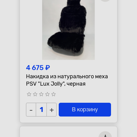
4 675 ₽
Накидка из натурального меха
PSV "Lux Jolly", черная
star_border
star_border
star_border
star_border
star_border
-
+
В корзину