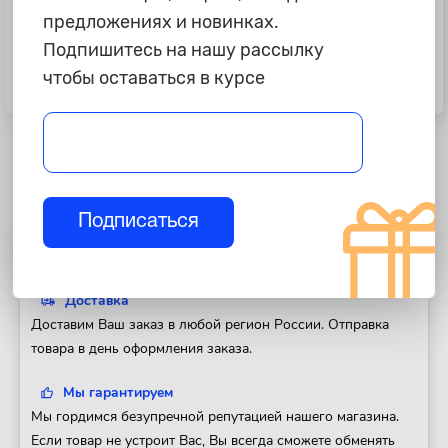
предложениях и новинках.
7 995 ₽
4 299 ₽
Подпишитесь на нашу рассылку
Накидка из натурального меха
Накидки на передние сидения
чтобы оставаться в курсе
"Автопилот", длинный ворс,
PSV "Hornet 2 Front", красные,
черная
2шт, комплект
Подписаться
Полезная информация
Доставка
Доставим Ваш заказ в любой регион России. Отправка
товара в день оформления заказа.
Мы гарантируем
Мы гордимся безупречной репутацией нашего магазина.
Если товар не устроит Вас, Вы всегда сможете обменять