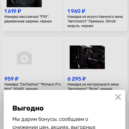
1 619 ₽
1 960 ₽
Накидка массажная "PSV",
Накидка из искусственного меха
деревянные шарики, чёрная
"Автопилот" Премиум, Литой
модуль, черная
959 ₽
6 295 ₽
Накидка "Carfashion" "Monaco Pro
Накидка из натурального меха
Mini", 50х50, черная
"Автопилот" "Волк", черная
Выгодно
Мы дарим бонусы, сообщаем о
снижении цен, акциях, выгодных