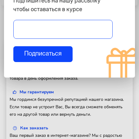
Подпишитесь на нашу рассылку
"Alca", с замком, 2шт по 2,5м
белый жгут
чтобы оставаться в курсе
Полезная информация
Подписаться
Доставка
Доставим Ваш заказ в любой регион России. Отправка
товара в день оформления заказа.
Мы гарантируем
Мы гордимся безупречной репутацией нашего магазина.
Если товар не устроит Вас, Вы всегда сможете обменять
его на другой товар или вернуть деньги.
Как заказать
Ваш первый заказ в интернет-магазине? Мы с радостью