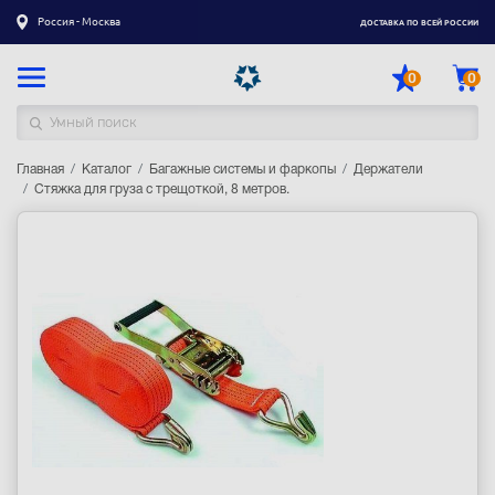
Россия - Москва
ДОСТАВКА ПО ВСЕЙ РОССИИ
0
0
Главная
Каталог товаров
Каталог
Багажные системы и фаркопы
Держатели
Стяжка для груза с трещоткой, 8 метров.
Регистрация
|
Вход
Доставка
Оплата
Гарантия
Контакты
Акции
Оптовым и корпоративным клиентам