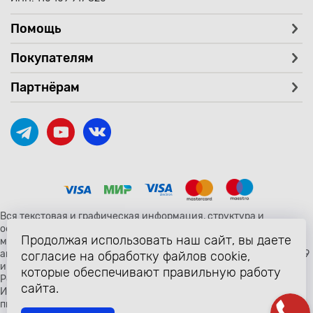
Помощь
Покупателям
Партнёрам
Вся текстовая и графическая информация, структура и
оформление страницы avtozaryad.ru защищены российскими и
Продолжая использовать наш сайт, вы даете
международными законами и соглашениями об охране
авторских прав и интеллектуальной собственности (статьи 1259
согласие на обработку файлов cookie,
и 1260 главы 70 «Авторское право» Гражданского Кодекса
которые обеспечивают правильную работу
Российской Федерации от 18 декабря 2006 года N 230-ФЗ).
сайта.
Использование любых материалов сайта разрешено только с
письменного согласия владельцев сайта avtozaryad.ru