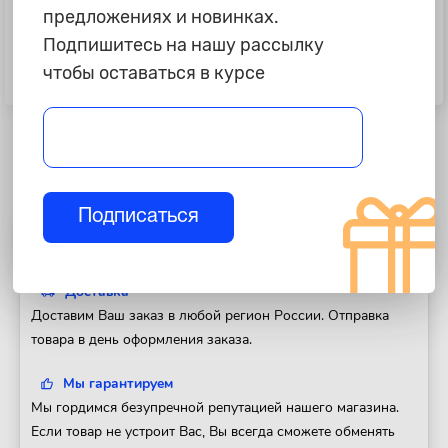
предложениях и новинках.
Подпишитесь на нашу рассылку
135 ₽
1 090 ₽
чтобы оставаться в курсе
Резинка крепления груза, 160 см,
Стяжка для груза с трещоткой, 8
белый жгут
метров.
Подписаться
Полезная информация
Доставка
Доставим Ваш заказ в любой регион России. Отправка
товара в день оформления заказа.
Мы гарантируем
Мы гордимся безупречной репутацией нашего магазина.
Если товар не устроит Вас, Вы всегда сможете обменять