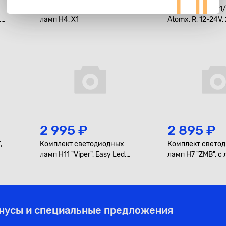
Комплект светодиодных
Светодиоды P21/
,
ламп H4, X1
Atomx, R, 12-24V,
2 995 ₽
2 895 ₽
,
Комплект светодиодных
Комплект свето
ламп H11 "Viper", Easy Led,
ламп H7 "ZMB", с 
Compakt, 12-24V, 35W, 5500K
50V, 90W, 6500K
онусы и специальные предложения