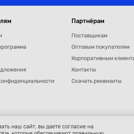
елям
Партнёрам
и
Поставщикам
программа
Оптовым покупателям
Корпоративным клиент
едложения
Контакты
конфиденциальности
Скачать реквизиты
ать наш сайт, вы даете согласие на
формление страницы avtozaryad.ru защищены российскими и ме
ой собственности (статьи 1259 и 1260 главы 70 «Авторское прав
okie, которые обеспечивают правильную