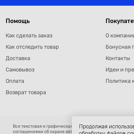
Помощь
Покупат
Как сделать заказ
О компани
Как отследить товар
Бонусная 
Доставка
Контакты
Самовывоз
Идеи и пр
Оплата
Политика 
Возврат товара
Продолжая использов
Вся текстовая и графическая информация, структура и о
соглашениями об охране авторских прав и интеллектуальн
обработку файлов co