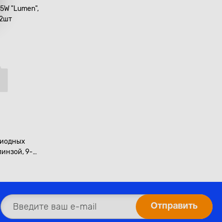
5W "Lumen",
 2шт
диодных
линзой, 9-
, 9000Lm