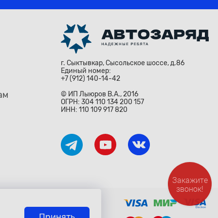
г. Сыктывкар, Сысольское шоссе, д.86
Единый номер:
+7 (912) 140-14-42
ам
© ИП Лыюров В.А., 2016
ОГРН: 304 110 134 200 157
ИНН: 110 109 917 820
Закажите
звонок!
ждународными законами и
о» Гражданского Кодекса