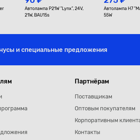
90 ₽
275 ₽
er
Автолампа P21W "Lynx", 24V,
Автолампа H7 "Ма
21W, BAU15s
55W
онусы и специальные предложения
елям
Партнёрам
и
Поставщикам
программа
Оптовым покупателям
Корпоративным клиент
едложения
Контакты