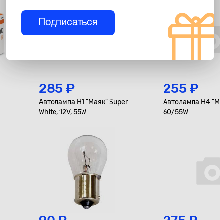
Подписаться
285 ₽
255 ₽
Автолампа H1 "Маяк" Super
Автолампа H4 "Ма
White, 12V, 55W
60/55W