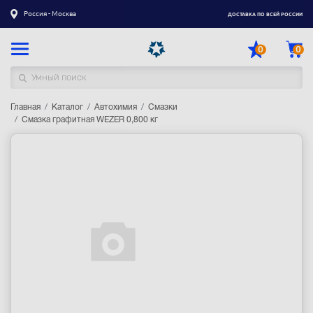
Россия - Москва
ДОСТАВКА ПО ВСЕЙ РОССИИ
0
0
Главная
Каталог товаров
Каталог
Автохимия
Смазки
Смазка графитная WEZER 0,800 кг
Регистрация
|
Вход
Доставка
Оплата
Гарантия
Контакты
Акции
Оптовым и корпоративным клиентам