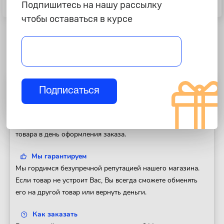
Смазка высокотемпературная
Смазка адгезионная (петельная)
Подпишитесь на нашу рассылку
"Супротек" Авто-Суппорт Si, 35г
аэрозоль 210мл (Kerry) М
чтобы оставаться в курсе
Полезная информация
Подписаться
Доставка
Доставим Ваш заказ в любой регион России. Отправка
товара в день оформления заказа.
Мы гарантируем
Мы гордимся безупречной репутацией нашего магазина.
Если товар не устроит Вас, Вы всегда сможете обменять
его на другой товар или вернуть деньги.
Как заказать