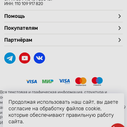
ИНН: 110 109 917 820
Помощь
Покупателям
Партнёрам
Вся текстовая и графическая информация, структура и
оформление страницы avtozaryad.ru защищены российскими и
Продолжая использовать наш сайт, вы даете
международными законами и соглашениями об охране
авторских прав и интеллектуальной собственности (статьи 1259
согласие на обработку файлов cookie,
и 1260 главы 70 «Авторское право» Гражданского Кодекса
которые обеспечивают правильную работу
Российской Федерации от 18 декабря 2006 года N 230-ФЗ).
сайта.
Использование любых материалов сайта разрешено только с