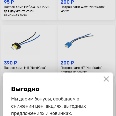
95 ₽
200 ₽
Патрон ламп P21\5W, SQ-2792,
Патрон ламп W5W "NordYada",
для двухкантактной
W16W
лампы=AX7604
390 ₽
200 ₽
Патрон ламп H11 "NordYada"
Патрон ламп H7 "NordYada",
прямой, керамика
Выгодно
Мы дарим бонусы, сообщаем о
снижении цен, акциях, выгодных
предложениях и новинках.