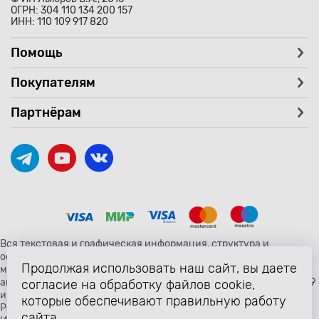
ОГРН: 304 110 134 200 157
ИНН: 110 109 917 820
Помощь
Покупателям
Партнёрам
Вся текстовая и графическая информация, структура и
оформление страницы avtozaryad.ru защищены российскими и
Продолжая использовать наш сайт, вы даете
международными законами и соглашениями об охране
авторских прав и интеллектуальной собственности (статьи 1259
согласие на обработку файлов cookie,
и 1260 главы 70 «Авторское право» Гражданского Кодекса
которые обеспечивают правильную работу
Российской Федерации от 18 декабря 2006 года N 230-ФЗ).
сайта.