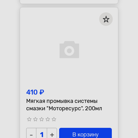
410 ₽
Мягкая промывка системы
смазки "Моторесурс", 200мл
star_border
star_border
star_border
star_border
star_border
-
+
В корзину