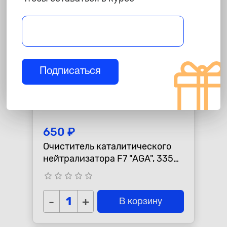
Подписаться
650 ₽
Очиститель каталитического
нейтрализатора F7 "AGA", 335
мл
star_border
star_border
star_border
star_border
star_border
-
+
В корзину