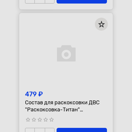
479 ₽
Состав для раскоксовки ДВС
"Раскоксовка-Титан"
"Моторесурс", 200мл
star_border
star_border
star_border
star_border
star_border