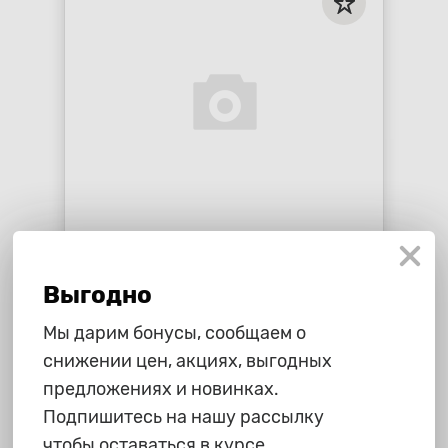
215 ₽
Очиститель двигателя
Выгодно
"Vectron", 520 мл.
star_border
star_border
star_border
star_border
star_border
Мы дарим бонусы, сообщаем о
снижении цен, акциях, выгодных
-
+
В корзину
предложениях и новинках.
Подпишитесь на нашу рассылку
чтобы оставаться в курсе