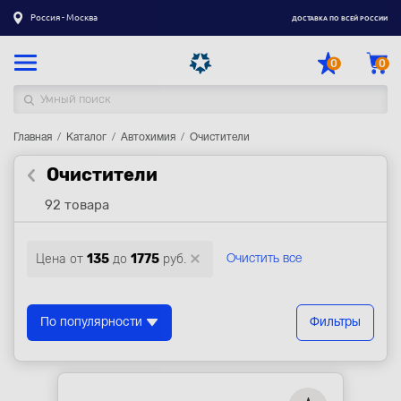
Россия - Москва
ДОСТАВКА ПО ВСЕЙ РОССИИ
0
0
Главная
Каталог товаров
Каталог
Автохимия
Очистители
Очистители
Регистрация
|
Вход
92 товара
Доставка
Оплата
Цена от
135
до
1775
руб.
Очистить все
Гарантия
Контакты
По популярности
Фильтры
Акции
Оптовым и корпоративным клиентам