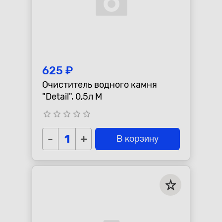
625 ₽
Очиститель водного камня
"Detail", 0,5л М
star_border
star_border
star_border
star_border
star_border
-
+
В корзину