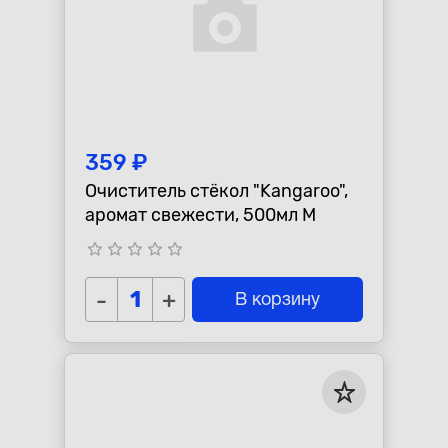
359 ₽
Очиститель стёкол "Kangaroo",
аромат свежести, 500мл М
star_border
star_border
star_border
star_border
star_border
-
+
В корзину