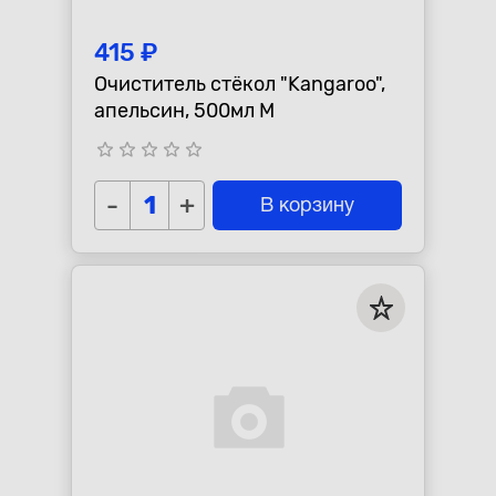
415 ₽
Очиститель стёкол "Kangaroo",
апельсин, 500мл М
star_border
star_border
star_border
star_border
star_border
-
+
В корзину