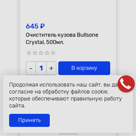
645 ₽
Очиститель кузова Bullsone
Crystal, 500мл.
star_border
star_border
star_border
star_border
star_border
-
+
В корзину
Продолжая использовать наш сайт, вы даете
согласие на обработку файлов cookie,
которые обеспечивают правильную работу
сайта.