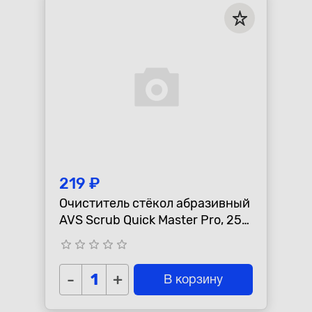
219 ₽
Очиститель стёкол абразивный
AVS Scrub Quick Master Pro, 250
мл.
star_border
star_border
star_border
star_border
star_border
-
+
В корзину