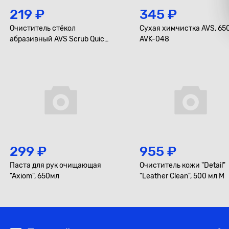
219 ₽
345 ₽
Очиститель стёкол
Сухая химчистка AVS, 65
абразивный AVS Scrub Quick
AVK-048
Master Pro, 250 мл.
299 ₽
955 ₽
Паста для рук очищающая
Очиститель кожи "Detail"
"Axiom", 650мл
"Leather Clean", 500 мл М