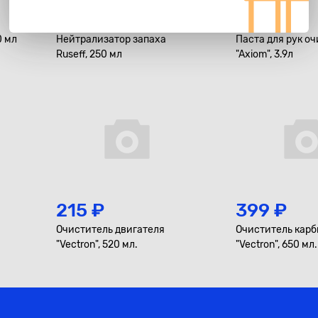
355 ₽
1 029 ₽
0 мл
Нейтрализатор запаха
Паста для рук 
Ruseff, 250 мл
"Axiom", 3.9л
215 ₽
399 ₽
Очиститель двигателя
Очиститель кар
"Vectron", 520 мл.
"Vectron", 650 мл.