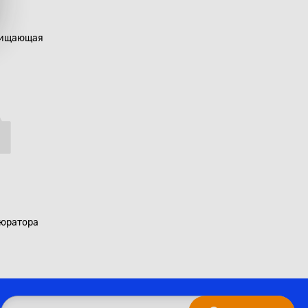
очищающая
бюратора