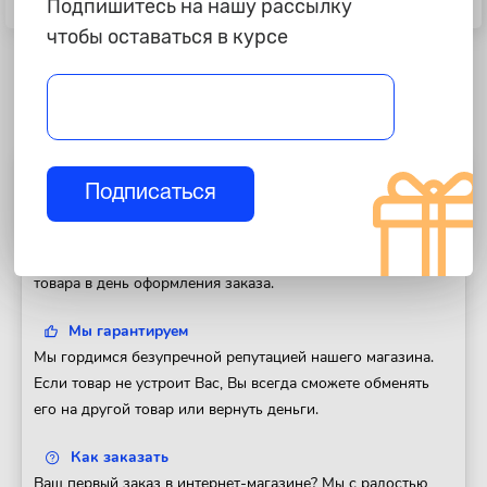
Подпишитесь на нашу рассылку
Micro "NordYada"
"Aura" FHT-1600
чтобы оставаться в курсе
Полезная информация
Подписаться
Доставка
Доставим Ваш заказ в любой регион России. Отправка
товара в день оформления заказа.
Мы гарантируем
Мы гордимся безупречной репутацией нашего магазина.
Если товар не устроит Вас, Вы всегда сможете обменять
его на другой товар или вернуть деньги.
Как заказать
Ваш первый заказ в интернет-магазине? Мы с радостью