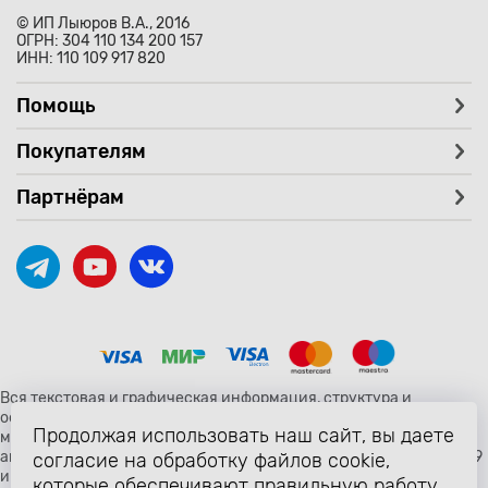
© ИП Лыюров В.А., 2016
ОГРН: 304 110 134 200 157
ИНН: 110 109 917 820
Помощь
Покупателям
Партнёрам
Вся текстовая и графическая информация, структура и
оформление страницы avtozaryad.ru защищены российскими и
Продолжая использовать наш сайт, вы даете
международными законами и соглашениями об охране
авторских прав и интеллектуальной собственности (статьи 1259
согласие на обработку файлов cookie,
и 1260 главы 70 «Авторское право» Гражданского Кодекса
которые обеспечивают правильную работу