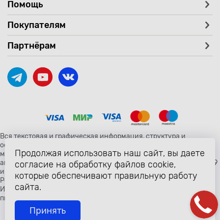
Помощь
Покупателям
Партнёрам
Вся текстовая и графическая информация, структура и
оформление страницы avtozaryad.ru защищены российскими и
Продолжая использовать наш сайт, вы даете
международными законами и соглашениями об охране
авторских прав и интеллектуальной собственности (статьи 1259
согласие на обработку файлов cookie,
и 1260 главы 70 «Авторское право» Гражданского Кодекса
которые обеспечивают правильную работу
Российской Федерации от 18 декабря 2006 года N 230-ФЗ).
сайта.
Использование любых материалов сайта разрешено только с
письменного согласия владельцев сайта avtozaryad.ru