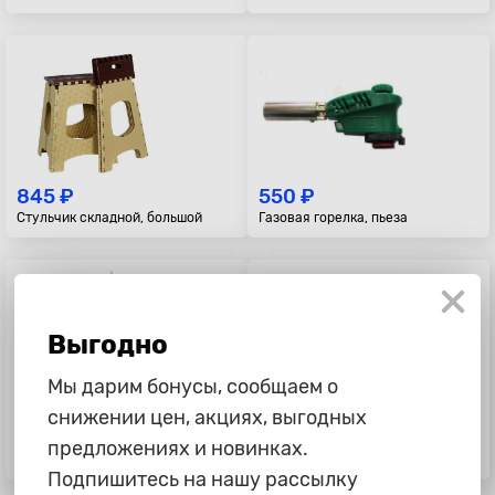
845 ₽
550 ₽
Стульчик складной, большой
Газовая горелка, пьеза
Выгодно
Мы дарим бонусы, сообщаем о
снижении цен, акциях, выгодных
759 ₽
12 875 ₽
Газовая плита, лепестки, средняя
Холодильник-нагреватель AVS,
предложениях и новинках.
30л, 12В/220В
Подпишитесь на нашу рассылку