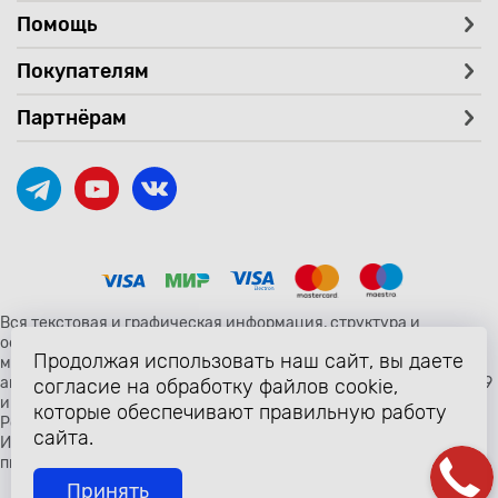
Помощь
Покупателям
Партнёрам
Вся текстовая и графическая информация, структура и
оформление страницы avtozaryad.ru защищены российскими и
Продолжая использовать наш сайт, вы даете
международными законами и соглашениями об охране
авторских прав и интеллектуальной собственности (статьи 1259
согласие на обработку файлов cookie,
и 1260 главы 70 «Авторское право» Гражданского Кодекса
которые обеспечивают правильную работу
Российской Федерации от 18 декабря 2006 года N 230-ФЗ).
сайта.
Использование любых материалов сайта разрешено только с
письменного согласия владельцев сайта avtozaryad.ru