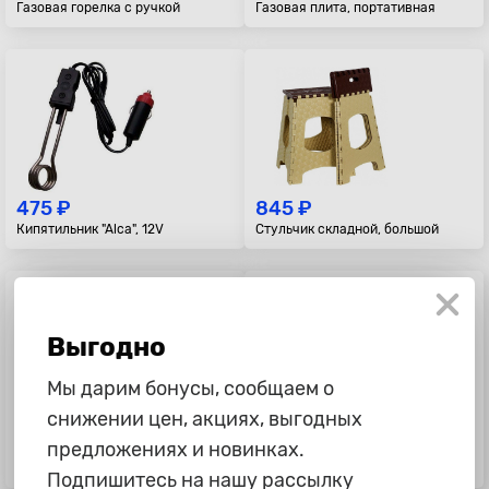
Газовая горелка с ручкой
Газовая плита, портативная
475 ₽
845 ₽
Кипятильник "Alca", 12V
Стульчик складной, большой
Выгодно
Мы дарим бонусы, сообщаем о
снижении цен, акциях, выгодных
759 ₽
12 875 ₽
предложениях и новинках.
Газовая плита, лепестки, средняя
Холодильник-нагреватель AVS,
30л, 12В/220В
Подпишитесь на нашу рассылку