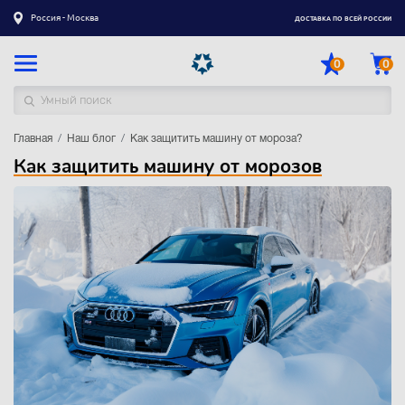
Россия - Москва
ДОСТАВКА ПО ВСЕЙ РОССИИ
0
0
Главная
Каталог товаров
Наш блог
Как защитить машину от мороза?
Как защитить машину от морозов
Регистрация
|
Вход
Доставка
Оплата
Гарантия
Контакты
Акции
Оптовым и корпоративным клиентам