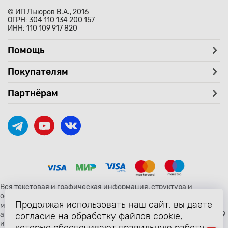
© ИП Лыюров В.А., 2016
ОГРН: 304 110 134 200 157
ИНН: 110 109 917 820
Помощь
Покупателям
Партнёрам
Вся текстовая и графическая информация, структура и
оформление страницы avtozaryad.ru защищены российскими и
Продолжая использовать наш сайт, вы даете
международными законами и соглашениями об охране
авторских прав и интеллектуальной собственности (статьи 1259
согласие на обработку файлов cookie,
и 1260 главы 70 «Авторское право» Гражданского Кодекса