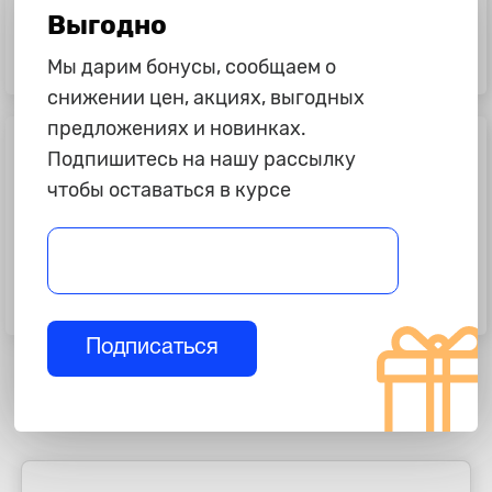
10 995 ₽
11 445 ₽
Выгодно
АКБ 74 а/ч "Zubr", Ultra, 710A,
АКБ 74 а/ч "TYUMEN BATTERY"
обратная полярность, низкий
Premium, 650A, обратная
Мы дарим бонусы, сообщаем о
полярность, низкий
снижении цен, акциях, выгодных
предложениях и новинках.
Подпишитесь на нашу рассылку
чтобы оставаться в курсе
14 495 ₽
14 955 ₽
АКБ 100 а/ч "Zubr" Premium, Asia,
АКБ 75 а/ч "Titan" Arctic, 730A,
850A, обратная полярность
прямая полярность
Подписаться