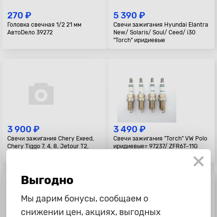
270 ₽
5 390 ₽
Головка свечная 1/2 21 мм
Свечи зажигания Hyundai Elantra
АвтоDело 39272
New/ Solaris/ Soul/ Ceed/ i30
"Torch" иридиевые
3 900 ₽
3 490 ₽
Свечи зажигания Chery Exeed,
Свечи зажигания "Torch" VW Polo
Chery Tiggo 7, 4, 8, Jetour T2,
иридиевые= 97237/ ZFR6T-11G
Jaecoo J7 1.6T "TORCH"
Выгодно
Мы дарим бонусы, сообщаем о
снижении цен, акциях, выгодных