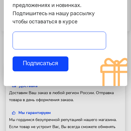
предложениях и новинках.
Подпишитесь на нашу рассылку
6 590 ₽
2 690 ₽
чтобы оставаться в курсе
Свечи зажигания NGK-52 PZFR6R
Свечи зажигания "Torch"
(VAG 1.4 TSI/TFSI)
иридиевые= IK20TT
Подписаться
Полезная информация
Доставка
Доставим Ваш заказ в любой регион России. Отправка
товара в день оформления заказа.
Мы гарантируем
Мы гордимся безупречной репутацией нашего магазина.
Если товар не устроит Вас, Вы всегда сможете обменять