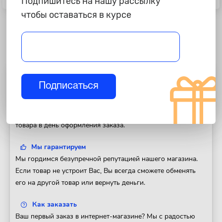
Подпишитесь на нашу рассылку
Pagero II "CTR" нижняя правая
"Zekkert"
чтобы оставаться в курсе
Полезная информация
Подписаться
Доставка
Доставим Ваш заказ в любой регион России. Отправка
товара в день оформления заказа.
Мы гарантируем
Мы гордимся безупречной репутацией нашего магазина.
Если товар не устроит Вас, Вы всегда сможете обменять
его на другой товар или вернуть деньги.
Как заказать
Ваш первый заказ в интернет-магазине? Мы с радостью