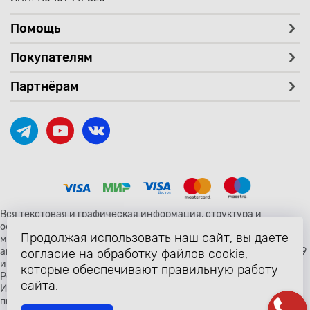
Помощь
Покупателям
Партнёрам
Вся текстовая и графическая информация, структура и
оформление страницы avtozaryad.ru защищены российскими и
Продолжая использовать наш сайт, вы даете
международными законами и соглашениями об охране
авторских прав и интеллектуальной собственности (статьи 1259
согласие на обработку файлов cookie,
и 1260 главы 70 «Авторское право» Гражданского Кодекса
которые обеспечивают правильную работу
Российской Федерации от 18 декабря 2006 года N 230-ФЗ).
сайта.
Использование любых материалов сайта разрешено только с
письменного согласия владельцев сайта avtozaryad.ru