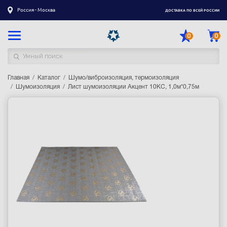
Россия - Москва
ДОСТАВКА ПО ВСЕЙ РОССИИ
0
0
Главная
Каталог товаров
Каталог
Шумо/виброизоляция, термоизоляция
Шумоизоляция
Лист шумоизоляции Акцент 10КС, 1,0м*0,75м
Регистрация
|
Вход
Доставка
Оплата
Гарантия
Контакты
Акции
Оптовым и корпоративным клиентам