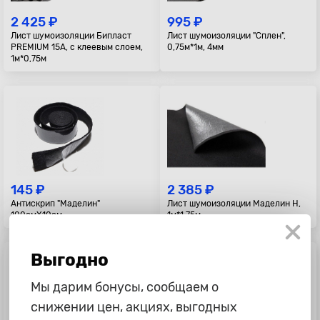
2 425 ₽
995 ₽
Лист шумоизоляции Бипласт
Лист шумоизоляции "Сплен",
PREMIUM 15A, с клеевым слоем,
0,75м*1м, 4мм
1м*0,75м
145 ₽
2 385 ₽
Антискрип "Маделин"
Лист шумоизоляции Маделин Н,
100смХ10см
1м*1,75м
Выгодно
Мы дарим бонусы, сообщаем о
снижении цен, акциях, выгодных