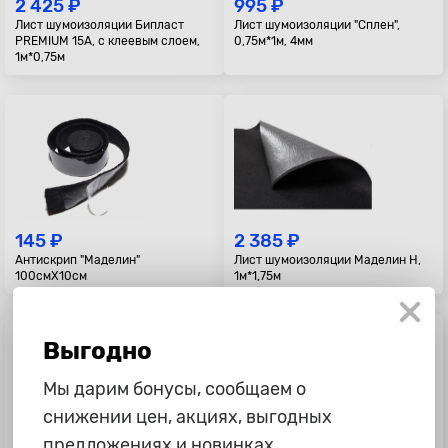
2 425 ₽
995 ₽
Лист шумоизоляции Бипласт
Лист шумоизоляции "Сплен",
PREMIUM 15A, с клеевым слоем,
0,75м*1м, 4мм
1м*0,75м
145 ₽
2 385 ₽
Антискрип "Маделин"
Лист шумоизоляции Маделин Н,
100смХ10см
1м*1,75м
Выгодно
Мы дарим бонусы, сообщаем о
снижении цен, акциях, выгодных
предложениях и новинках.