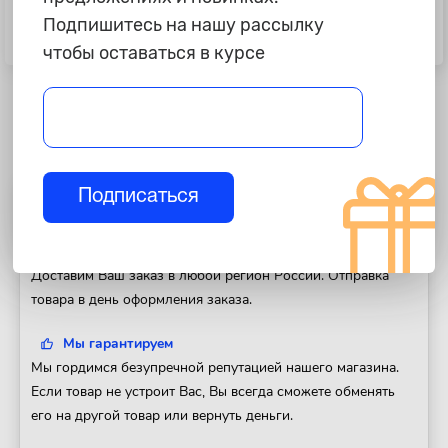
1 165 ₽
1 795 ₽
Подпишитесь на нашу рассылку
Лист шумоизоляции Бипласт 5К,
Лист шумоизоляции Бипласт 10К,
1,0х0,75 м
с клеевым слоем
чтобы оставаться в курсе
Подписаться
Полезная информация
Доставка
Доставим Ваш заказ в любой регион России. Отправка
товара в день оформления заказа.
Мы гарантируем
Мы гордимся безупречной репутацией нашего магазина.
Если товар не устроит Вас, Вы всегда сможете обменять
его на другой товар или вернуть деньги.