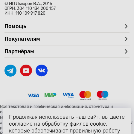
© ИП Лыюров В.А., 2016
ОГРН: 304 110 134 200 157
ИНН: 110 109 917 820
Помощь
Покупателям
Партнёрам
Вся текстовая и графическая информация, структура и
оформление страницы avtozaryad.ru защищены российскими и
Продолжая использовать наш сайт, вы даете
международными законами и соглашениями об охране
авторских прав и интеллектуальной собственности (статьи 1259
согласие на обработку файлов cookie,
и 1260 главы 70 «Авторское право» Гражданского Кодекса
которые обеспечивают правильную работу
Российской Федерации от 18 декабря 2006 года N 230-ФЗ).