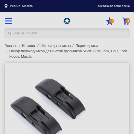
Россия - Москва
ДОСТАВКА ПО ВСЕЙ РОССИИ
0
0
Главная
Каталог товаров
Каталог
Щетки дворников
Переходники
Набор переходников для щеток дворников "Alсa" Side Lock, Golf, Ford
Focus, Mazda
Регистрация
|
Вход
Доставка
Оплата
Гарантия
Контакты
Акции
Оптовым и корпоративным клиентам