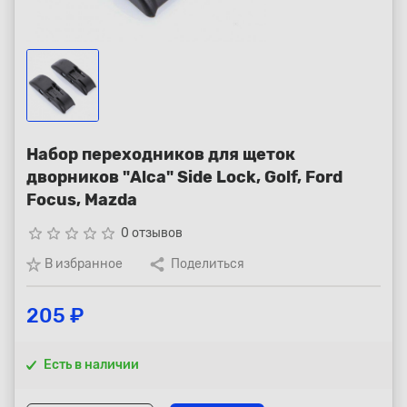
Республика Коми - Сыктывкар
+7 (800) 250-15-01
Набор переходников для щеток
дворников "Alсa" Side Lock, Golf, Ford
Focus, Mazda
star_border
star_border
star_border
star_border
star_border
0 отзывов
В избранное
Поделиться
205 ₽
Есть в наличии