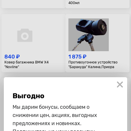
400мл
840 ₽
1 875 ₽
Ковер багажника BMW X4
Противоугонное устройство
"Novline"
"Баракуда" Калина,Приора
Выгодно
Мы дарим бонусы, сообщаем о
снижении цен, акциях, выгодных
650 ₽
376 ₽
предложениях и новинках.
Утеплитель решётки радиатора
Бейсболка с логотипом, цветная