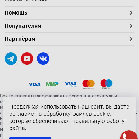
Помощь
Покупателям
Партнёрам
Вся текстовая и графическая информация, структура и
оформление страницы avtozaryad.ru защищены российскими и
Продолжая использовать наш сайт, вы даете
международными законами и соглашениями об охране
авторских прав и интеллектуальной собственности (статьи 1259
согласие на обработку файлов cookie,
и 1260 главы 70 «Авторское право» Гражданского Кодекса
которые обеспечивают правильную работу
Российской Федерации от 18 декабря 2006 года N 230-ФЗ).
сайта.
Использование любых материалов сайта разрешено только с
письменного согласия владельцев сайта avtozaryad.ru