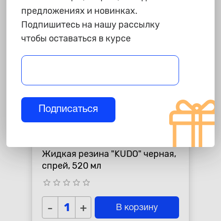
предложениях и новинках.
Подпишитесь на нашу рассылку
чтобы оставаться в курсе
Подписаться
975 ₽
Жидкая резина "KUDO" черная,
спрей, 520 мл
star_border
star_border
star_border
star_border
star_border
-
+
В корзину