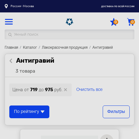
Россия - Москва
ДОСТАВКА ПО ВСЕЙ РОССИИ
0
0
Главная
Каталог товаров
Каталог
Лакокрасочная продукция
Антигравий
Антигравий
Регистрация
|
Вход
3 товара
Доставка
Оплата
Цена от
719
до
975
руб.
Очистить все
Гарантия
Контакты
По рейтингу
Фильтры
Акции
Оптовым и корпоративным клиентам