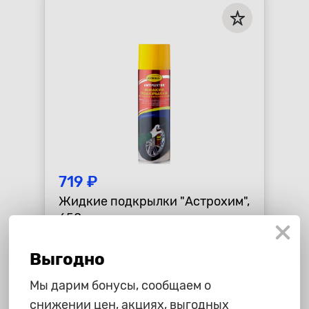
719 ₽
Жидкие подкрылки "Астрохим",
650 мл
star_border
star_border
star_border
star_border
star_border
Выгодно
-
+
В корзину
Мы дарим бонусы, сообщаем о
снижении цен, акциях, выгодных