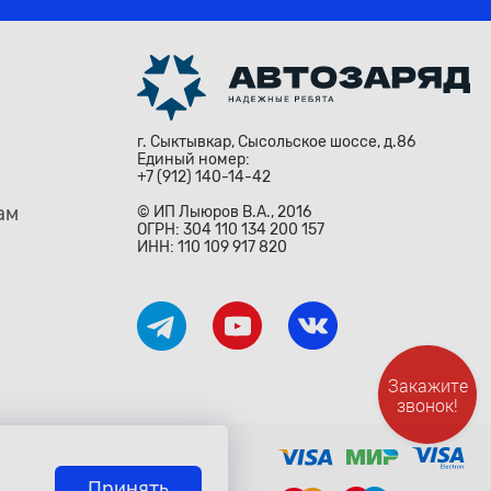
г. Сыктывкар, Сысольское шоссе, д.86
Единый номер:
+7 (912) 140-14-42
ам
© ИП Лыюров В.А., 2016
ОГРН: 304 110 134 200 157
ИНН: 110 109 917 820
Закажите
звонок!
ждународными законами и
о» Гражданского Кодекса