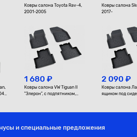
Ковры салона Toyota Rav-4,
Ковры салона Sko
2001-2005
2017-
1 680 ₽
2 090 ₽
an,
Ковры салона VW Tiguan II
Ковры салона Ла
04-
"Элерон", с подпятником,
ящиком под сид
2016-
2016-
онусы и специальные предложения