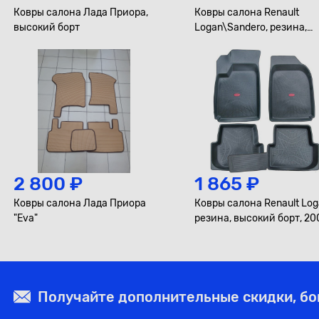
Ковры салона Лада Приора,
Ковры салона Renault
высокий борт
Logan\Sandero, резина,
высокий борт, 2020-...
2 800 ₽
1 865 ₽
Ковры салона Лада Приора
Ковры салона Renault Log
"Eva"
резина, высокий борт, 20
2013
Получайте дополнительные скидки, б