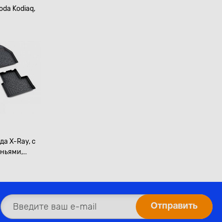
da Kodiaq,
да X-Ray, с
еньями,