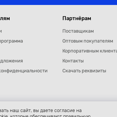
елям
Партнёрам
и
Поставщикам
программа
Оптовым покупателям
Корпоративным клиент
едложения
Контакты
конфиденциальности
Скачать реквизиты
ать наш сайт, вы даете согласие на
формление страницы avtozaryad.ru защищены российскими и ме
ой собственности (статьи 1259 и 1260 главы 70 «Авторское прав
okie, которые обеспечивают правильную