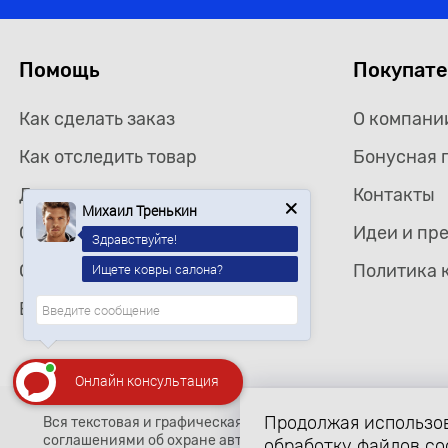
Помощь
Покупат
Как сделать заказ
О компани
Как отследить товар
Бонусная 
Доставка
Контакты
Михаил Тренькин
Самовывоз
Идеи и пр
Здравствуйте!
Ищете ковры салона?
Оплата
Политика 
Возврат товара
Онлайн консультация
Продолжая использов
Вся текстовая и графическая информация, структура и о
соглашениями об охране авторских прав и интеллектуальн
обработку файлов co