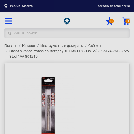
Россия - Москва
ДОСТАВКА ПО ВСЕЙ РОССИИ
0
0
Главная
Каталог товаров
Каталог
Инструменты и домкраты
Свёрла
Сверло кобальтовое по металлу 10,0мм HSS-Co 5% (P6M5K5/M35) "AV
Steel" AV-801210
Регистрация
|
Вход
Доставка
Оплата
Гарантия
Контакты
Акции
Оптовым и корпоративным клиентам