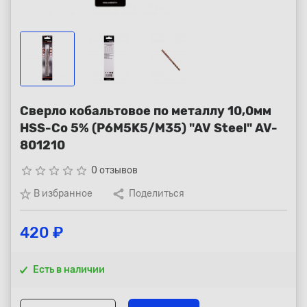
Республика Коми - Сыктывкар
+7 (800) 250-15-01
Сверло кобальтовое по металлу 10,0мм
HSS-Co 5% (P6M5K5/M35) "AV Steel" AV-
801210
star_border
star_border
star_border
star_border
star_border
0 отзывов
В избранное
Поделиться
420 ₽
Есть в наличии