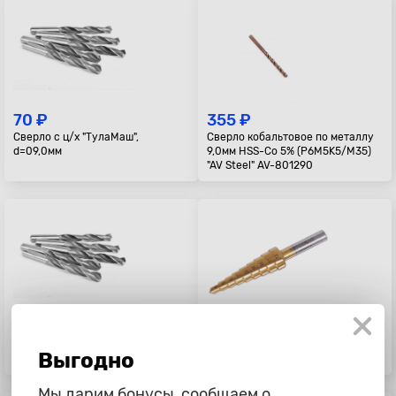
70 ₽
355 ₽
Сверло с ц/х "ТулаМаш",
Сверло кобальтовое по металлу
d=09,0мм
9,0мм HSS-Co 5% (P6M5K5/M35)
"AV Steel" AV-801290
25 ₽
795 ₽
Сверло с ц/х "ТулаМаш",
Сверло ступенчатое Ф 4-12мм.
Выгодно
d=05,0мм
9ступ. Р6М5К5 "АвтоДело"
Мы дарим бонусы, сообщаем о