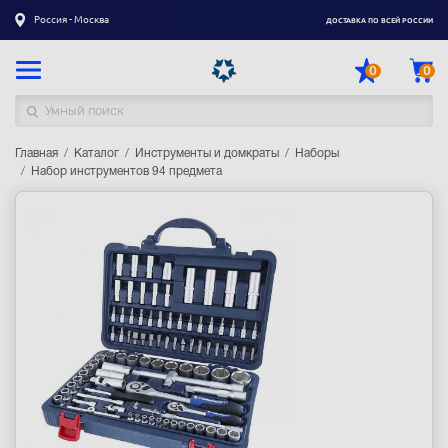
Россия - Москва
ДОСТАВКА ПО ВСЕЙ РОССИИ
0
0
Главная
Каталог товаров
Каталог
Инструменты и домкраты
Наборы
Набор инструментов 94 предмета
Регистрация
|
Вход
Доставка
Оплата
Гарантия
Контакты
Акции
Оптовым и корпоративным клиентам