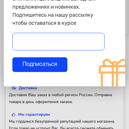
предложениях и новинках.
Подпишитесь на нашу рассылку
3 565 ₽
6 895 ₽
чтобы оставаться в курсе
Набор накидных изогнутых
Набор инструментов 82
ключей 6пр. "Force"
предмета "Сервис ключ"
Подписаться
Полезная информация
Доставка
Доставим Ваш заказ в любой регион России. Отправка
товара в день оформления заказа.
Мы гарантируем
Мы гордимся безупречной репутацией нашего магазина.
Если товар не устроит Вас, Вы всегда сможете обменять