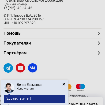
г. Сыктывкар, Сысольское шоссе, д.86
Единый номер:
+7 (912) 140-14-42
© ИП Лыюров В.А., 2016
ОГРН: 304 110 134 200 157
ИНН: 110 109 917 820
Помощь
Покупателям
Партнёрам
Денис Еременко
Консультант
Вся текстовая и графическая информация, структура и
Здравствуйте, !
оформление страницы avtozaryad.ru защищены российскими и
Продолжая использовать наш сайт, вы даете
международными законами и соглашениями об охране