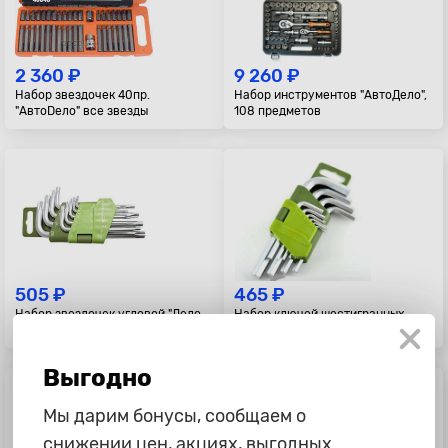
2 360 ₽
9 260 ₽
Набор звездочек 40пр.
Набор инструментов "АвтоДело",
"АвтоDело" все звезды
108 предметов
505 ₽
465 ₽
Набор звездочек угловой "Дело
Набор ключей шестигранных
техники"
"Дело техники" короткие
Выгодно
Мы дарим бонусы, сообщаем о
снижении цен, акциях, выгодных