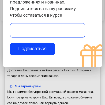
предложениях и новинках.
350 ₽
450 ₽
Подпишитесь на нашу рассылку
Ключ комбинированный, 19 x 19
Ключ комбинированный, 21 мм,
мм KRAFT KT 700513
CR-V, холодный штамп, холдер
чтобы оставаться в курсе
KRAFT KT700515
Подписаться
Полезная информация
Доставка
Доставим Ваш заказ в любой регион России. Отправка
товара в день оформления заказа.
Мы гарантируем
Мы гордимся безупречной репутацией нашего магазина.
Если товар не устроит Вас, Вы всегда сможете обменять
его на другой товар или вернуть деньги.