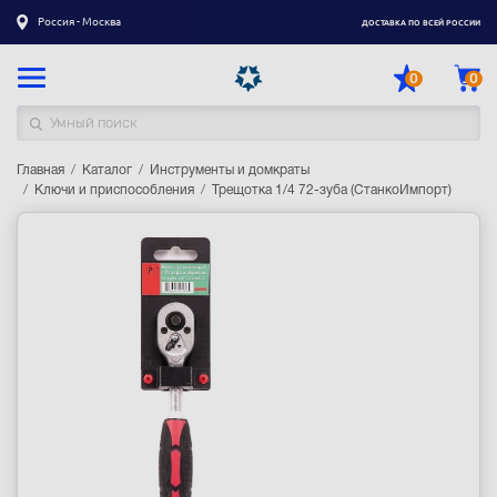
Россия - Москва
ДОСТАВКА ПО ВСЕЙ РОССИИ
0
0
Главная
Каталог товаров
Каталог
Инструменты и домкраты
Ключи и приспособления
Трещотка 1/4 72-зуба (СтанкоИмпорт)
Регистрация
|
Вход
Доставка
Оплата
Гарантия
Контакты
Акции
Оптовым и корпоративным клиентам