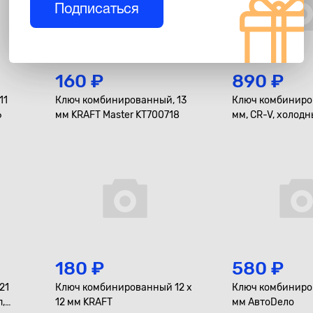
Подписаться
160 ₽
890 ₽
11
Ключ комбинированный, 13
Ключ комбиниро
6
мм KRAFT Master KT700718
мм, CR-V, холод
холдер KRAFT KT
180 ₽
580 ₽
21
Ключ комбинированный 12 x
Ключ комбиниро
,
12 мм KRAFT
мм АвтоDело