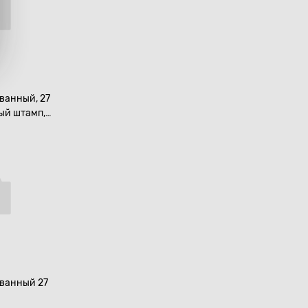
ванный, 27
ный штамп,
700519
ванный 27