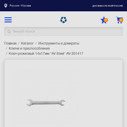
Россия - Москва
ДОСТАВКА ПО ВСЕЙ РОССИИ
0
0
Главная
Каталог товаров
Каталог
Инструменты и домкраты
Ключи и приспособления
Ключ рожковый 14х17мм "AV Steel" AV-301417
Регистрация
|
Вход
Доставка
Оплата
Гарантия
Контакты
Акции
Оптовым и корпоративным клиентам