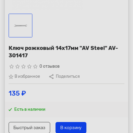
Республика Коми - Сыктывкар
+7 (800) 250-15-01
Ключ рожковый 14х17мм "AV Steel" AV-
301417
star_border
star_border
star_border
star_border
star_border
0 отзывов
В избранное
Поделиться
135 ₽
Есть в наличии
Быстрый заказ
В корзину