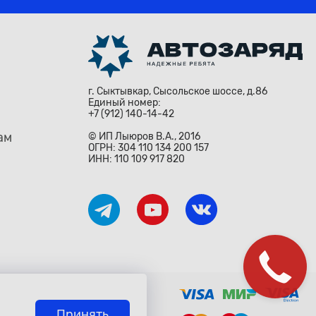
г. Сыктывкар, Сысольское шоссе, д.86
Единый номер:
+7 (912) 140-14-42
ам
© ИП Лыюров В.А., 2016
ОГРН: 304 110 134 200 157
ИНН: 110 109 917 820
Закажите
звонок!
ждународными законами и
о» Гражданского Кодекса