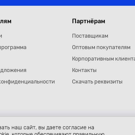
елям
Партнёрам
и
Поставщикам
программа
Оптовым покупателям
Корпоративным клиент
едложения
Контакты
конфиденциальности
Скачать реквизиты
ать наш сайт, вы даете согласие на
формление страницы avtozaryad.ru защищены российскими и ме
ой собственности (статьи 1259 и 1260 главы 70 «Авторское прав
okie, которые обеспечивают правильную