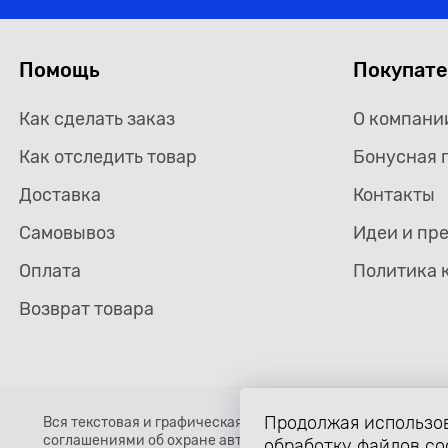
Помощь
Покупат
Как сделать заказ
О компани
Как отследить товар
Бонусная 
Доставка
Контакты
Самовывоз
Идеи и пр
Оплата
Политика 
Возврат товара
Продолжая использов
Вся текстовая и графическая информация, структура и о
соглашениями об охране авторских прав и интеллектуальн
обработку файлов co