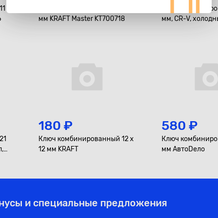
11
Ключ комбинированный, 13
Ключ комбиниро
6
мм KRAFT Master KT700718
мм, CR-V, холод
холдер KRAFT KT
180 ₽
580 ₽
21
Ключ комбинированный 12 x
Ключ комбиниро
,
12 мм KRAFT
мм АвтоDело
онусы и специальные предложения