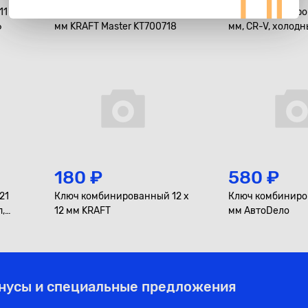
11
Ключ комбинированный, 13
Ключ комбиниро
6
мм KRAFT Master KT700718
мм, CR-V, холод
холдер KRAFT KT
180 ₽
580 ₽
21
Ключ комбинированный 12 x
Ключ комбиниро
,
12 мм KRAFT
мм АвтоDело
онусы и специальные предложения