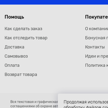
Помощь
Покупат
Как сделать заказ
О компани
Как отследить товар
Бонусная 
Доставка
Контакты
Самовывоз
Идеи и пр
Оплата
Политика 
Возврат товара
Продолжая использов
Вся текстовая и графическая информация, структура и о
соглашениями об охране авторских прав и интеллектуальн
обработку файлов co