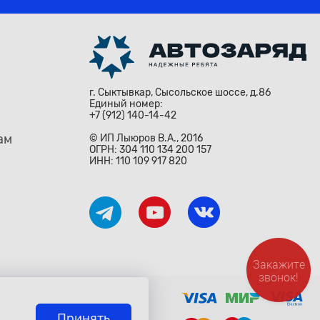
г. Сыктывкар, Сысольское шоссе, д.86
Единый номер:
+7 (912) 140-14-42
ам
© ИП Лыюров В.А., 2016
ОГРН: 304 110 134 200 157
ИНН: 110 109 917 820
Закажите
звонок!
ждународными законами и
о» Гражданского Кодекса