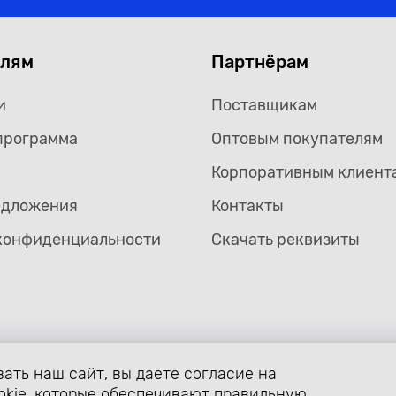
елям
Партнёрам
и
Поставщикам
программа
Оптовым покупателям
Корпоративным клиент
едложения
Контакты
конфиденциальности
Скачать реквизиты
ать наш сайт, вы даете согласие на
формление страницы avtozaryad.ru защищены российскими и ме
ой собственности (статьи 1259 и 1260 главы 70 «Авторское прав
okie, которые обеспечивают правильную