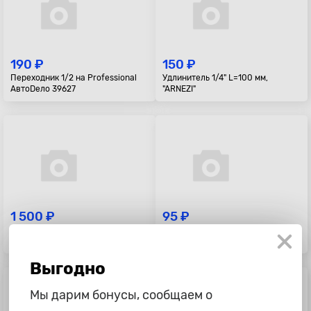
190 ₽
150 ₽
Переходник 1/2 на Professional
Удлинитель 1/4" L=100 мм,
АвтоDело 39627
"ARNEZI"
1 500 ₽
95 ₽
Набор головок 12пр (DR1/2', 12РТ,
Головка 1/4" 6-и гр. 10 мм L=25 мм,
10-22мм, холдер) "АвтоDело"
ARNEZI R0000010
Выгодно
Мы дарим бонусы, сообщаем о