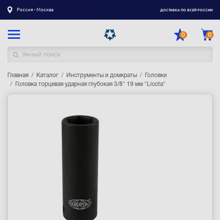
Россия - Москва
ДОСТАВКА ПО ВСЕЙ РОССИИ
0
0
Главная
Каталог товаров
Каталог
Инструменты и домкраты
Головки
Головка торцевая ударная глубокая 3/8" 19 мм "Licota"
Регистрация
|
Вход
Доставка
Оплата
Гарантия
Контакты
Акции
Оптовым и корпоративным клиентам