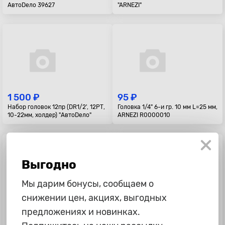
АвтоDело 39627
"ARNEZI"
1 500 ₽
95 ₽
Набор головок 12пр (DR1/2', 12РТ,
Головка 1/4" 6-и гр. 10 мм L=25 мм,
10-22мм, холдер) "АвтоDело"
ARNEZI R0000010
Выгодно
Мы дарим бонусы, сообщаем о
снижении цен, акциях, выгодных
90 ₽
250 ₽
предложениях и новинках.
Головка 1/4" 6-и гр. 8 мм L=25 мм,
Удлинитель гибкий 1/4, 150 мм