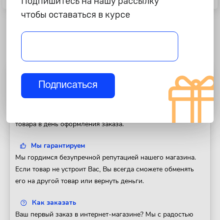
Подпишитесь на нашу рассылку
ARNEZI R0000008
Professional АвтоDело 39726
чтобы оставаться в курсе
Полезная информация
Подписаться
Доставка
Доставим Ваш заказ в любой регион России. Отправка
товара в день оформления заказа.
Мы гарантируем
Мы гордимся безупречной репутацией нашего магазина.
Если товар не устроит Вас, Вы всегда сможете обменять
его на другой товар или вернуть деньги.
Как заказать
Ваш первый заказ в интернет-магазине? Мы с радостью