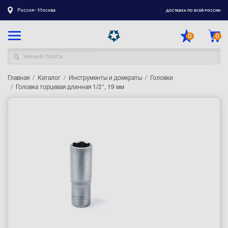
Россия - Москва
ДОСТАВКА ПО ВСЕЙ РОССИИ
0
0
Главная
Каталог товаров
Каталог
Инструменты и домкраты
Головки
Головка торцевая длинная 1/2", 19 мм
Регистрация
|
Вход
Доставка
Оплата
Гарантия
Контакты
Акции
Оптовым и корпоративным клиентам