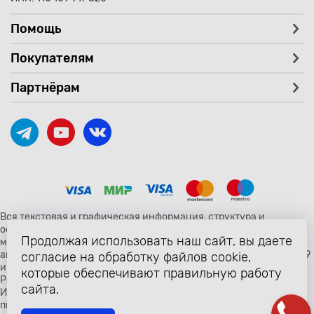
Помощь
Покупателям
Партнёрам
Вся текстовая и графическая информация, структура и
оформление страницы avtozaryad.ru защищены российскими и
Продолжая использовать наш сайт, вы даете
международными законами и соглашениями об охране
авторских прав и интеллектуальной собственности (статьи 1259
согласие на обработку файлов cookie,
и 1260 главы 70 «Авторское право» Гражданского Кодекса
которые обеспечивают правильную работу
Российской Федерации от 18 декабря 2006 года N 230-ФЗ).
сайта.
Использование любых материалов сайта разрешено только с
письменного согласия владельцев сайта avtozaryad.ru