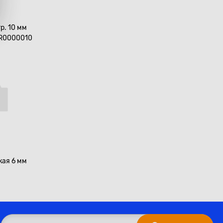
гр. 10 мм
 R0000010
кая 6 мм