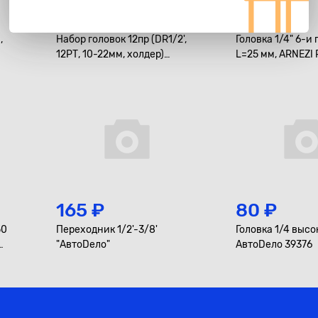
1 500 ₽
95 ₽
,
Набор головок 12пр (DR1/2',
Головка 1/4" 6-и 
12РТ, 10-22мм, холдер)
L=25 мм, ARNEZI
"АвтоDело"
165 ₽
80 ₽
50
Переходник 1/2'-3/8'
Головка 1/4 высо
"АвтоDело"
АвтоDело 39376