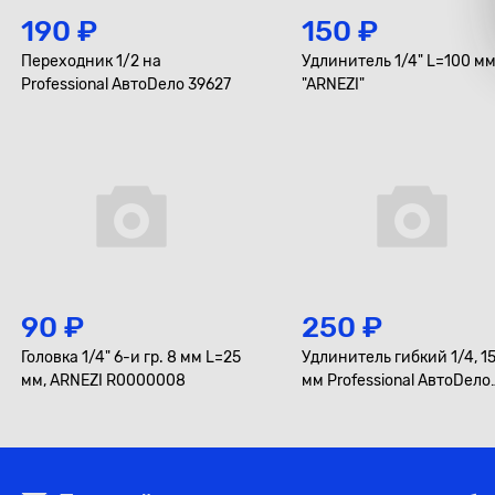
190 ₽
150 ₽
Переходник 1/2 на
Удлинитель 1/4" L=100 мм
Professional АвтоDело 39627
"ARNEZI"
90 ₽
250 ₽
Головка 1/4" 6-и гр. 8 мм L=25
Удлинитель гибкий 1/4, 1
мм, ARNEZI R0000008
мм Professional АвтоDело
39726