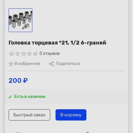
Республика Коми - Сыктывкар
+7 (800) 250-15-01
Головка торцевая *21, 1/2 6-граней
star_border
star_border
star_border
star_border
star_border
0 отзывов
В избранное
Поделиться
200 ₽
Есть в наличии
Быстрый заказ
В корзину