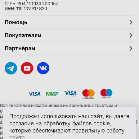
ОГРН: 304 110 134 200 157
ИНН: 110 109 917 820
Помощь
Покупателям
Партнёрам
Вся текстовая и графическая информация, структура и
оформление страницы avtozaryad.ru защищены российскими и
Продолжая использовать наш сайт, вы даете
международными законами и соглашениями об охране
авторских прав и интеллектуальной собственности (статьи 1259
согласие на обработку файлов cookie,
и 1260 главы 70 «Авторское право» Гражданского Кодекса
которые обеспечивают правильную работу
Российской Федерации от 18 декабря 2006 года N 230-ФЗ).
сайта.