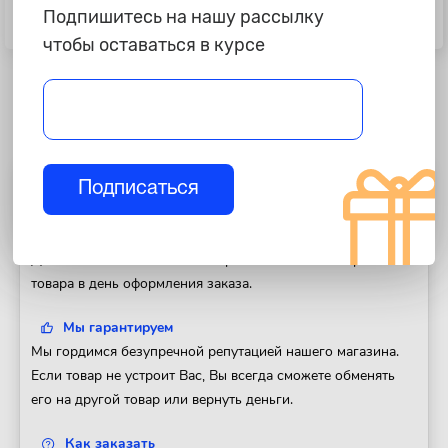
Подпишитесь на нашу рассылку
Головка 1/4" 6-и гр. 8 мм L=25 мм,
Удлинитель гибкий 1/4, 150 мм
ARNEZI R0000008
Professional АвтоDело 39726
чтобы оставаться в курсе
Подписаться
Полезная информация
Доставка
Доставим Ваш заказ в любой регион России. Отправка
товара в день оформления заказа.
Мы гарантируем
Мы гордимся безупречной репутацией нашего магазина.
Если товар не устроит Вас, Вы всегда сможете обменять
его на другой товар или вернуть деньги.
Как заказать