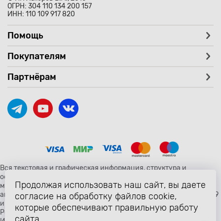
ОГРН: 304 110 134 200 157
ИНН: 110 109 917 820
Помощь
Покупателям
Партнёрам
Вся текстовая и графическая информация, структура и
оформление страницы avtozaryad.ru защищены российскими и
Продолжая использовать наш сайт, вы даете
международными законами и соглашениями об охране
авторских прав и интеллектуальной собственности (статьи 1259
согласие на обработку файлов cookie,
и 1260 главы 70 «Авторское право» Гражданского Кодекса
которые обеспечивают правильную работу
Российской Федерации от 18 декабря 2006 года N 230-ФЗ).
сайта.