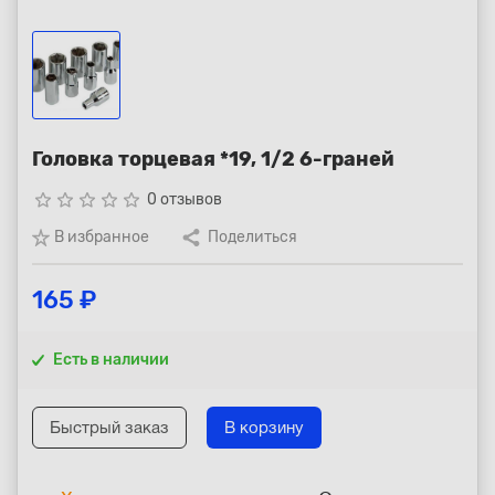
Республика Коми - Сыктывкар
+7 (800) 250-15-01
Головка торцевая *19, 1/2 6-граней
star_border
star_border
star_border
star_border
star_border
0 отзывов
В избранное
Поделиться
165 ₽
Есть в наличии
Быстрый заказ
В корзину