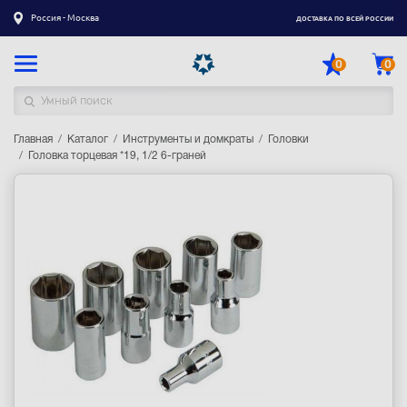
Россия - Москва
ДОСТАВКА ПО ВСЕЙ РОССИИ
0
0
Главная
Каталог товаров
Каталог
Инструменты и домкраты
Головки
Головка торцевая *19, 1/2 6-граней
Регистрация
|
Вход
Доставка
Оплата
Гарантия
Контакты
Акции
Оптовым и корпоративным клиентам