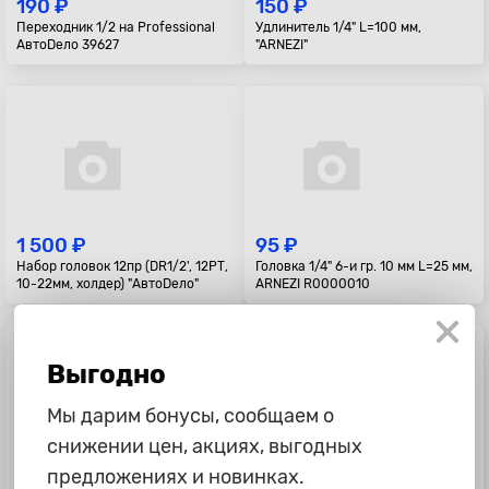
190 ₽
150 ₽
Переходник 1/2 на Professional
Удлинитель 1/4" L=100 мм,
АвтоDело 39627
"ARNEZI"
1 500 ₽
95 ₽
Набор головок 12пр (DR1/2', 12РТ,
Головка 1/4" 6-и гр. 10 мм L=25 мм,
10-22мм, холдер) "АвтоDело"
ARNEZI R0000010
Выгодно
Мы дарим бонусы, сообщаем о
снижении цен, акциях, выгодных
предложениях и новинках.
90 ₽
250 ₽