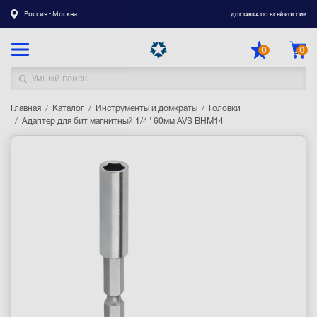
Россия - Москва
ДОСТАВКА ПО ВСЕЙ РОССИИ
0
0
Главная
Каталог товаров
Каталог
Инструменты и домкраты
Головки
Адаптер для бит магнитный 1/4" 60мм AVS BHM14
Регистрация
|
Вход
Доставка
Оплата
Гарантия
Контакты
Акции
Оптовым и корпоративным клиентам