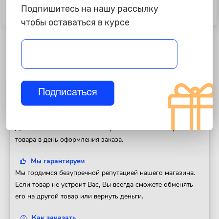
Подпишитесь на нашу рассылку
Головка 1/4" 6-и гр. 8 мм L=25 мм,
Удлинитель гибкий 1/4, 150 мм
ARNEZI R0000008
Professional АвтоDело 39726
чтобы оставаться в курсе
Подписаться
Полезная информация
Доставка
Доставим Ваш заказ в любой регион России. Отправка
товара в день оформления заказа.
Мы гарантируем
Мы гордимся безупречной репутацией нашего магазина.
Если товар не устроит Вас, Вы всегда сможете обменять
его на другой товар или вернуть деньги.
Как заказать