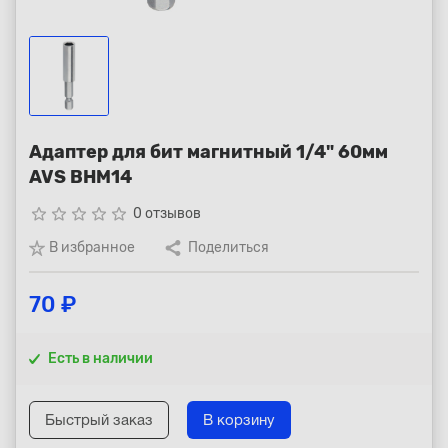
Республика Коми - Сыктывкар
+7 (800) 250-15-01
Адаптер для бит магнитный 1/4" 60мм
AVS BHM14
star_border
star_border
star_border
star_border
star_border
0 отзывов
В избранное
Поделиться
70 ₽
Есть в наличии
Быстрый заказ
В корзину