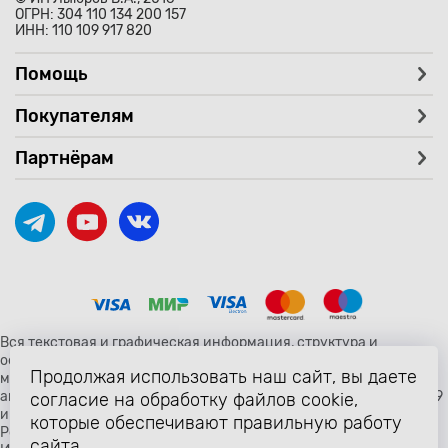
ОГРН: 304 110 134 200 157
ИНН: 110 109 917 820
Помощь
Покупателям
Партнёрам
Вся текстовая и графическая информация, структура и
оформление страницы avtozaryad.ru защищены российскими и
Продолжая использовать наш сайт, вы даете
международными законами и соглашениями об охране
авторских прав и интеллектуальной собственности (статьи 1259
согласие на обработку файлов cookie,
и 1260 главы 70 «Авторское право» Гражданского Кодекса
которые обеспечивают правильную работу
Российской Федерации от 18 декабря 2006 года N 230-ФЗ).
сайта.