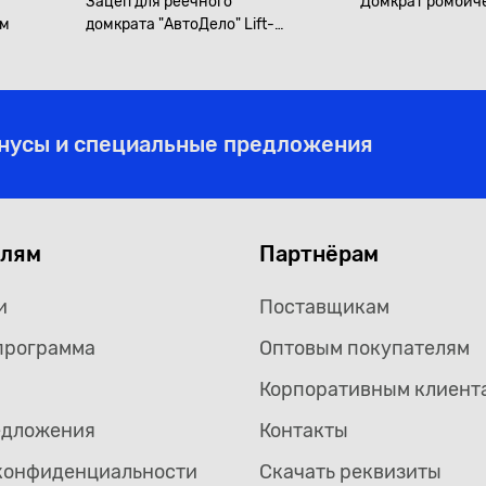
Зацеп для реечного
Домкрат ромбиче
мм
домкрата "АвтоДело" Lift-
mate
онусы и специальные предложения
елям
Партнёрам
и
Поставщикам
программа
Оптовым покупателям
Корпоративным клиент
едложения
Контакты
конфиденциальности
Скачать реквизиты