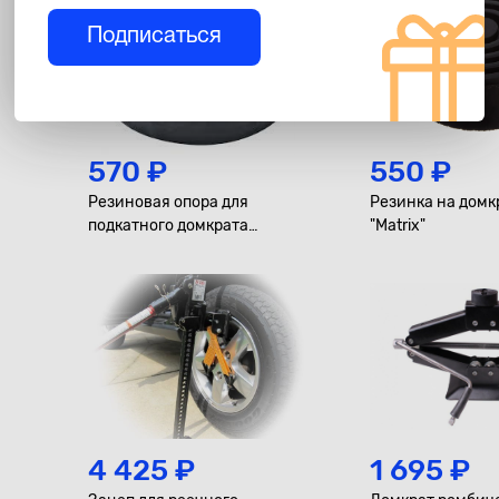
Подписаться
570 ₽
550 ₽
Резиновая опора для
Резинка на домк
подкатного домкрата
"Matrix"
универсальная, с
увеличенной высотой
MATRIX D 105 мм. H 45 м
4 425 ₽
1 695 ₽