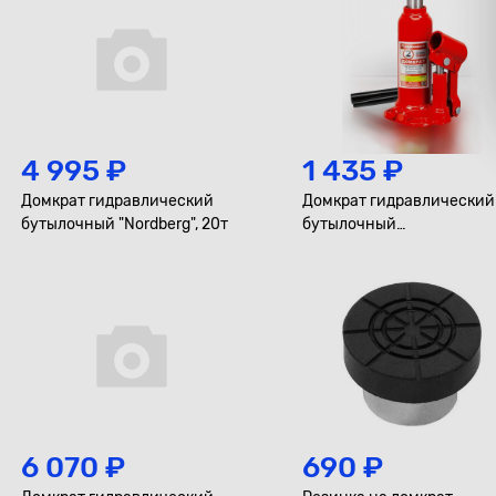
4 995 ₽
1 435 ₽
Домкрат гидравлический
Домкрат гидравлический
бутылочный "Nordberg", 20т
бутылочный
"Станкоимпорт",2т
6 070 ₽
690 ₽