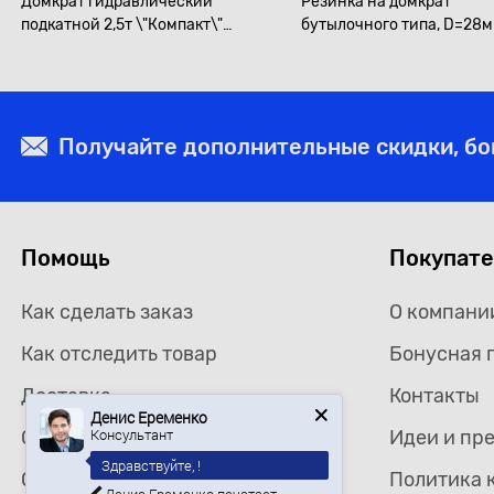
Домкрат гидравлический
Резинка на домкрат
подкатной 2,5т \"Компакт\"
бутылочного типа, D=28
(выс.подъема 140-390мм)
ЭВРИКА /1 NEW
Получайте дополнительные скидки, б
Помощь
Покупат
Как сделать заказ
О компани
Как отследить товар
Бонусная 
Доставка
Контакты
Денис Еременко
Консультант
Самовывоз
Идеи и пр
Здравствуйте, !
Оплата
Политика 
Ищете определенный товар?