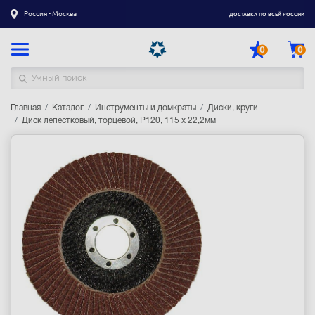
Россия - Москва
ДОСТАВКА ПО ВСЕЙ РОССИИ
0
0
Главная
Каталог товаров
Каталог
Инструменты и домкраты
Диски, круги
Диск лепестковый, торцевой, P120, 115 х 22,2мм
Регистрация
|
Вход
Доставка
Оплата
Гарантия
Контакты
Акции
Оптовым и корпоративным клиентам