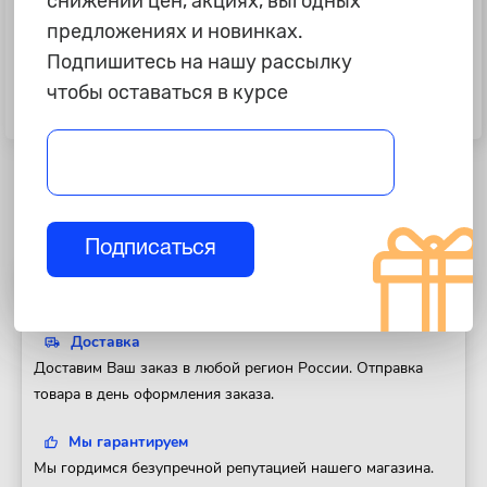
снижении цен, акциях, выгодных
предложениях и новинках.
Подпишитесь на нашу рассылку
75 ₽
465 ₽
Круг отрезной по металлу Луга
Диск полировальный из
чтобы оставаться в курсе
125*1,0*22мм
натурального войлока, "под
липучку" 115x7 мм MATRIX 75920
MATRIX 75920
Подписаться
Полезная информация
Доставка
Доставим Ваш заказ в любой регион России. Отправка
товара в день оформления заказа.
Мы гарантируем
Мы гордимся безупречной репутацией нашего магазина.