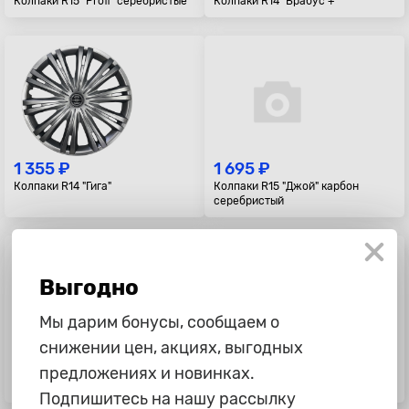
Колпаки R15 "Profi" серебристые
Колпаки R14 "Брабус +"
1 355 ₽
1 695 ₽
Колпаки R14 "Гига"
Колпаки R15 "Джой" карбон
серебристый
Выгодно
Мы дарим бонусы, сообщаем о
снижении цен, акциях, выгодных
1 655 ₽
1 799 ₽
предложениях и новинках.
Колпаки R14 "DTM" Super Black
Колпаки R15 "GMK Super Silver"
Подпишитесь на нашу рассылку