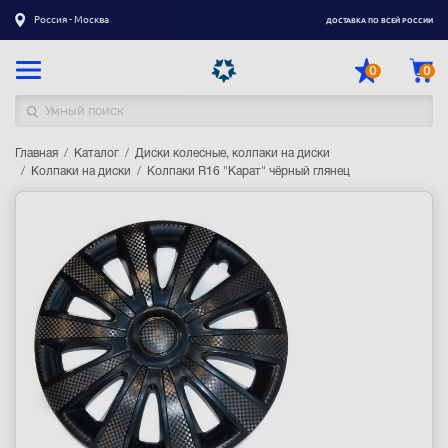
Россия - Москва
ДОСТАВКА ПО ВСЕЙ РОССИИ
0
0
Главная
Каталог товаров
Каталог
Диски колесные, колпаки на диски
Колпаки на диски
Колпаки R16 "Карат" чёрный глянец
Регистрация
|
Вход
Доставка
Оплата
Гарантия
Контакты
Акции
Оптовым и корпоративным клиентам