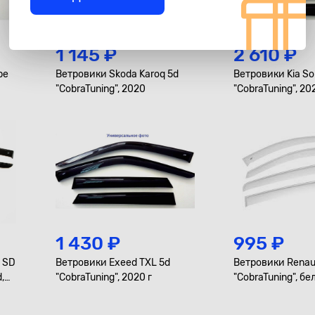
1 145 ₽
2 610 ₽
pe
Ветровики Skoda Karoq 5d
Ветровики Kia So
"CobraTuning", 2020
"CobraTuning", 20
1 430 ₽
995 ₽
s SD
Ветровики Exeed TXL 5d
Ветровики Renau
,
"CobraTuning", 2020 г
"CobraTuning", бе