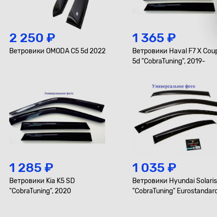
2 250 ₽
1 365 ₽
Ветровики OMODA C5 5d 2022
Ветровики Haval F7 X Cou
5d "CobraTuning", 2019-
1 285 ₽
1 035 ₽
Ветровики Kia K5 SD
Ветровики Hyundai Solari
"CobraTuning", 2020
"CobraTuning" Eurostandard
2017-