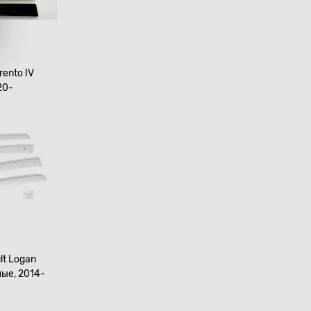
rento IV
20-
lt Logan
лые, 2014-