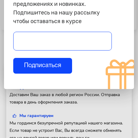
предложениях и новинках.
990 ₽
350 ₽
Подпишитесь на нашу рассылку
Комплект проводки
Кронштейн розетки фаркопа
универсальный для фаркопа 7
"Artway"
чтобы оставаться в курсе
пин, 1,9 м "Концепт Авто"
Подписаться
Полезная информация
Доставка
Доставим Ваш заказ в любой регион России. Отправка
товара в день оформления заказа.
Мы гарантируем
Мы гордимся безупречной репутацией нашего магазина.
Если товар не устроит Вас, Вы всегда сможете обменять
его на другой товар или вернуть деньги.