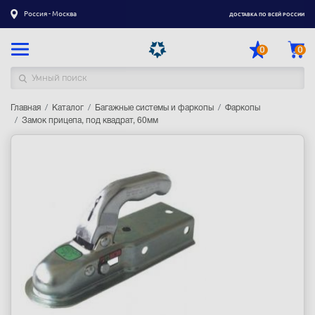
Россия - Москва
ДОСТАВКА ПО ВСЕЙ РОССИИ
0
0
Главная
Каталог товаров
Каталог
Багажные системы и фаркопы
Фаркопы
Замок прицепа, под квадрат, 60мм
Регистрация
|
Вход
Доставка
Оплата
Гарантия
Контакты
Акции
Оптовым и корпоративным клиентам