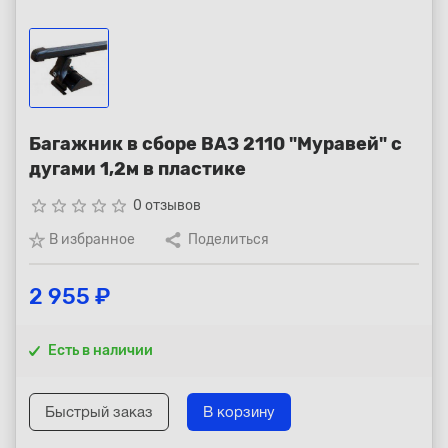
Республика Коми - Сыктывкар
+7 (800) 250-15-01
Багажник в сборе ВАЗ 2110 "Муравей" с
дугами 1,2м в пластике
star_border
star_border
star_border
star_border
star_border
0 отзывов
В избранное
Поделиться
2 955 ₽
Есть в наличии
Быстрый заказ
В корзину