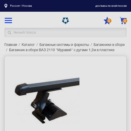
Россия - Москва
ДОСТАВКА ПО ВСЕЙ РОССИИ
0
0
Главная
Каталог товаров
Каталог
Багажные системы и фаркопы
Багажники в сборе
Багажник в сборе ВАЗ 2110 "Муравей" с дугами 1,2м в пластике
Регистрация
|
Вход
Доставка
Оплата
Гарантия
Контакты
Акции
Оптовым и корпоративным клиентам