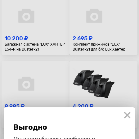
10 200 ₽
2 695 ₽
Багажная система "LUX" ХАНТЕР
Комплект прижимов "LUX"
L54-R на Duster-21
Duster-21 для б/с Lux Хантер
9 995 ₽
4 200 ₽
Багажник в сборе ВАЗ 2121
Базовый комплект 3 "LUX"
"Дельта", с корзиной, 140 см,
оцинковка
Выгодно