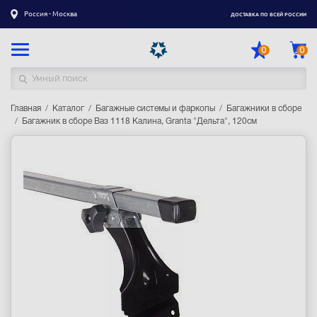
Россия - Москва
ДОСТАВКА ПО ВСЕЙ РОССИИ
0
0
Главная
Каталог товаров
Каталог
Багажные системы и фаркопы
Багажники в сборе
Багажник в сборе Ваз 1118 Калина, Granta "Дельта", 120см
Регистрация
|
Вход
Доставка
Оплата
Гарантия
Контакты
Акции
Оптовым и корпоративным клиентам