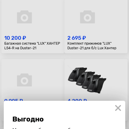
10 200 ₽
2 695 ₽
Багажная система "LUX" ХАНТЕР
Комплект прижимов "LUX"
L54-R на Duster-21
Duster-21 для б/с Lux Хантер
9 995 ₽
4 200 ₽
Багажник в сборе ВАЗ 2121
Базовый комплект 3 "LUX"
"Дельта", с корзиной, 140 см,
оцинковка
Выгодно