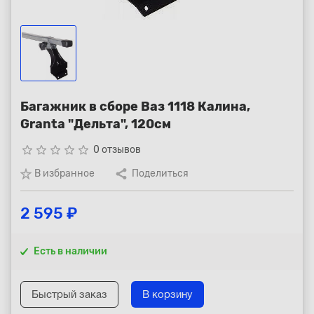
Республика Коми - Сыктывкар
+7 (800) 250-15-01
Багажник в сборе Ваз 1118 Калина,
Granta "Дельта", 120см
star_border
star_border
star_border
star_border
star_border
0 отзывов
В избранное
Поделиться
2 595 ₽
Есть в наличии
Быстрый заказ
В корзину