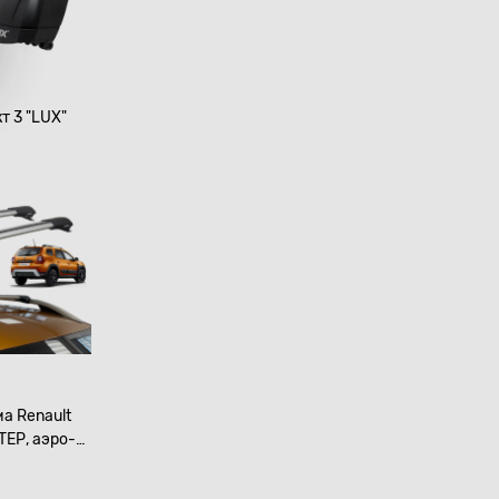
т 3 "LUX"
а Renault
ребро,