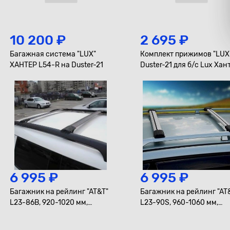
10 200 ₽
2 695 ₽
Багажная система "LUX"
Комплект прижимов "LUX
ХАНТЕР L54-R на Duster-21
Duster-21 для б/с Lux Ха
6 995 ₽
6 995 ₽
Багажник на рейлинг "AT&T"
Багажник на рейлинг "AT
L23-86B, 920-1020 мм,
L23-90S, 960-1060 мм,
черный
серебро