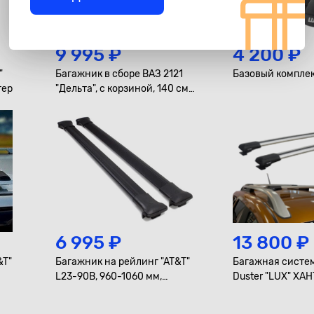
9 995 ₽
4 200 ₽
"
Багажник в сборе ВАЗ 2121
Базовый комплек
нтер
"Дельта", с корзиной, 140 см,
оцинковка
6 995 ₽
13 800 ₽
&T"
Багажник на рейлинг "AT&T"
Багажная систем
L23-90B, 960-1060 мм,
Duster "LUX" ХАНТЕР, аэро-
черный
трэвэл 82мм, се
2021-...