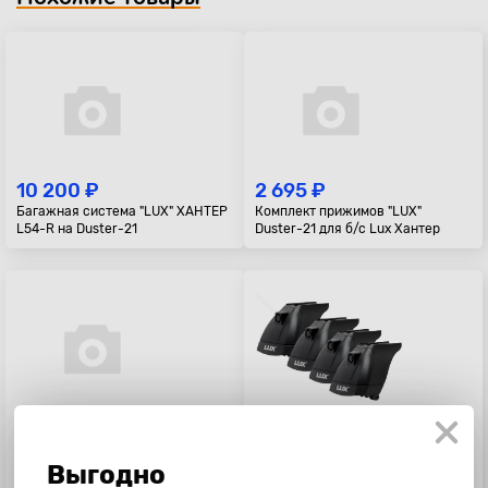
10 200 ₽
2 695 ₽
Багажная система "LUX" ХАНТЕР
Комплект прижимов "LUX"
L54-R на Duster-21
Duster-21 для б/с Lux Хантер
9 995 ₽
4 200 ₽
Багажник в сборе ВАЗ 2121
Базовый комплект 3 "LUX"
Выгодно
"Дельта", с корзиной, 140 см,
оцинковка