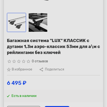
Республика Коми - Сыктывкар
+7 (800) 250-15-01
Багажная система "LUX" КЛАССИК с
дугами 1,3м аэро-классик 53мм для а\м с
рейлингами без ключей
star_border
star_border
star_border
star_border
star_border
0 отзывов
В избранное
Поделиться
6 495 ₽
Есть в наличии