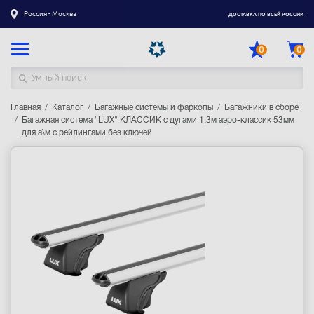
Россия - Москва
ДОСТАВКА ПО ВСЕЙ РОССИИ
0
0
Главная
Каталог товаров
Каталог
Багажные системы и фаркопы
Багажники в сборе
Багажная система "LUX" КЛАССИК с дугами 1,3м аэро-классик 53мм
для а\м с рейлингами без ключей
Регистрация
|
Вход
Доставка
Оплата
Гарантия
Контакты
Акции
Оптовым и корпоративным клиентам